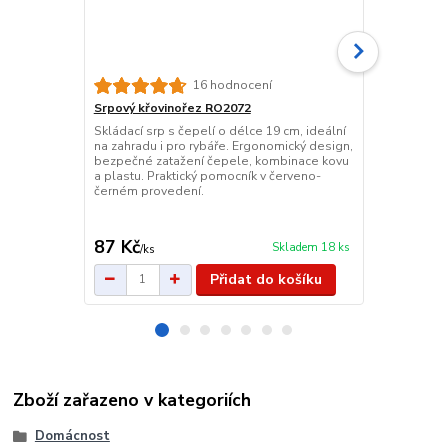
16 hodnocení
Srpový křovinořez RO2072
Dámská tašt
rameno BAL
Skládací srp s čepelí o délce 19 cm, ideální
na zahradu i pro rybáře. Ergonomický design,
Vícebarevná
bezpečné zatažení čepele, kombinace kovu
na telefon (m
a plastu. Praktický pomocník v červeno-
nastaviteln
černém provedení.
sluchátka a 
voděodolná, 
87 Kč
275 Kč
Skladem 18 ks
/
ks
/
ks
Přidat do košíku
Zboží zařazeno v kategoriích
Domácnost