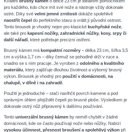
Kvalitní
brusný kámen
o délce 23 cm je ideálním pomocníkem
pro každého, kdo chce mít své nože a nástroje vždy dokonale
ostré. Díky své
velmi jemné zrnitosti
dokáže spolehlivě
naostřit čepel
do perfektního stavu a vrátit jí původní ostrost.
Tento brousek je vhodný nejen pro klasické
kuchyňské nože
,
ale také pro
kapesní nožíky, zahradnické nůžky, kosy, srpy či
další nářadí
, které potřebuje precizní ostření.
Brusný kámen má
kompaktní rozměry
– délka 23 cm, šířka 3,5
cm a výška 1,7 cm – díky čemuž se pohodlně drží v ruce a
snadno se s ním pracuje. Je vyroben z
odolného a kvalitního
materiálu
, který zajišťuje dlouhou životnost a výborný brusný
výkon. Brousek je vhodný pro
použití v domácnosti, na
chalupě, v dílně i na zahradě
.
Použití je jednoduché – stačí navlhčit povrch kamene a pod
správným úhlem přejíždět čepelí po brusné ploše. Výsledkem je
dokonale ostrý nůž připravený k dalšímu používání.
Tento
univerzální brusný kámen
by neměl chybět v žádné
domácnosti, kde se často používají nože nebo nůžky. Nabízí
vysokou účinnost, přesnost broušení a spolehlivý výkon
při