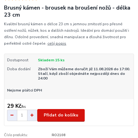
Brusný kámen - brousek na broušení nožů - délka
23 cm
Kvalitní brusný kámen o délce 23 cm s jemnou zrnitostí pro přesné
ostření nožů, nůžek, kos a dalších nástrojů. Ideální pro domácí použití i
dílnu. Odolné provedení, snadná manipulace a dlouhá životnost pro
perfektně ostré čepele.
celý popis
Dostupnost
Skladem 15 ks
Doba dodání
Zboží Vám můžeme doručit již 11.08.2026 do 17:00.
Stačí, když zboží objednáte nejpozději dnes do
24:00
Nejsme plátci DPH
29 Kč
/
ks
Přidat do košíku
Číslo produktu:
RO2108