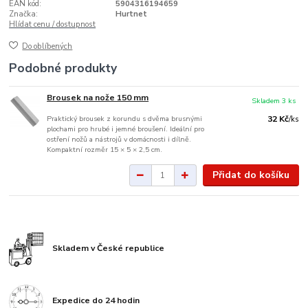
EAN kód:
5904316194659
Značka:
Hurtnet
Hlídat cenu / dostupnost
Do oblíbených
Podobné produkty
Brousek na nože 150 mm
Skladem 3 ks
Praktický brousek z korundu s dvěma brusnými
32 Kč
/
ks
plochami pro hrubé i jemné broušení. Ideální pro
ostření nožů a nástrojů v domácnosti i dílně.
Kompaktní rozměr 15 × 5 × 2,5 cm.
Přidat do košíku
Skladem v České republice
Expedice do 24 hodin