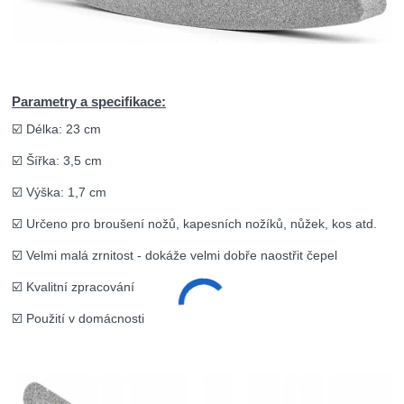
Parametry a specifikace:
☑️ Délka: 23 cm
☑️ Šířka: 3,5 cm
☑️ Výška: 1,7 cm
☑️ Určeno pro broušení nožů, kapesních nožíků, nůžek, kos atd.
☑️ Velmi malá zrnitost - dokáže velmi dobře naostřit čepel
☑️ Kvalitní zpracování
☑️ Použití v domácnosti