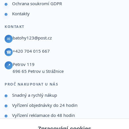
Ochrana soukromí GDPR
Kontakty
KONTAKT
batohy123@post.cz
✉
+420 704 015 667
☎
Petrov 119
📍
696 65
Petrov u Strážnice
PROČ NAKUPOVAT U NÁS
Snadný a rychlý nákup
Vyřízení objednávky do 24 hodin
Vyřízení reklamace do 48 hodin
Dárek po dokončení objednávky
Zpracování cookies