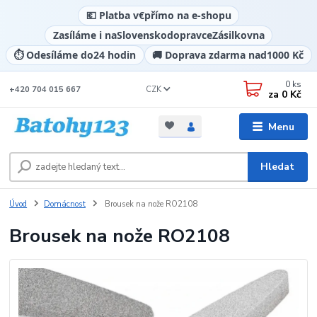
💶 Platba v
€
přímo na e-shopu
Zasíláme i na
Slovensko
dopravce
Zásilkovna
⏱️ Odesíláme do
24 hodin
🚚 Doprava zdarma nad
1000 Kč
0
ks
CZK
+420 704 015 667
za
0 Kč
Menu
Hledat
Úvod
Domácnost
Brousek na nože RO2108
Brousek na nože RO2108