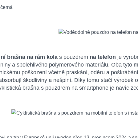
 černá
ní brašna na rám kola
s pouzdrem
na telefon
je vyrob
aniny a spolehlivého polymerového materiálu. Oba tyto ma
ickému poškození včetně praskání, oděru a poškrábání. L
absorbují škodliviny a nešpiní. Díky tomu stačí výrobek 
klistická brašna s pouzdrem na smartphone je navíc zcel
yl na trh v Evropské unii uveden před 13. prosincem 2024 a sp