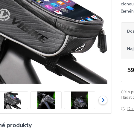
clonou
černéh
Dos
Nej
59
Číslo p
Hlídat 
Do 
é produkty