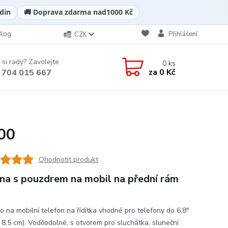
din
🚚 Doprava zdarma nad
1000 Kč
Blog
Přihlášení
CZK
 si rady? Zavolejte.
0
ks
za
0 Kč
 704 015 667
00
Ohodnotit produkt
na s pouzdrem na mobil na přední rám
o na mobilní telefon na řídítka vhodné pro telefony do 6,8"
x 8,5 cm). Voděodolné, s otvorem pro sluchátka, sluneční