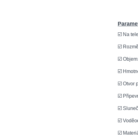
Paramet
☑️ Na tel
☑️ Rozměr
☑️ Objem:
☑️ Hmotn
☑️ Otvor 
☑️ Připe
☑️ Sluneč
☑️ Voděo
☑️ Materi