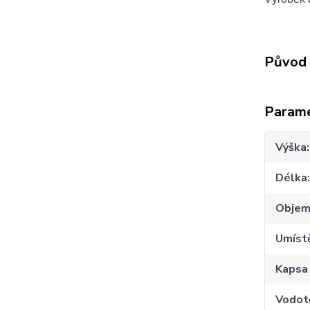
Původ 
Param
Výška
Délka
Obje
Umístě
Kapsa 
Vodot