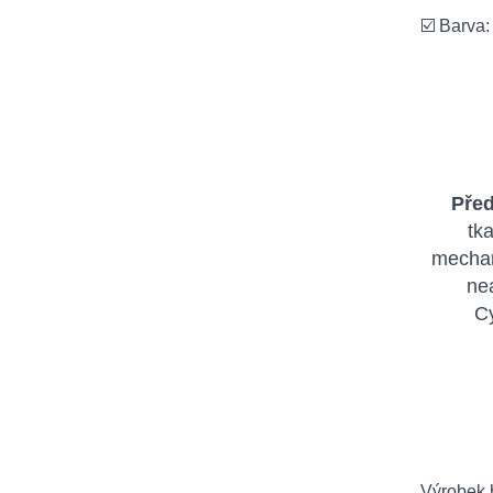
☑️ Barva:
Před
tk
mechan
ne
Cy
Výrobek b