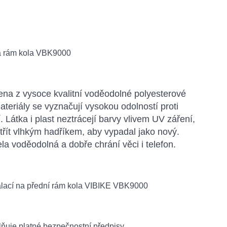
ena z vysoce kvalitní voděodolné polyesterové
teriály se vyznačují vysokou odolností proti
átka i plast neztrácejí barvy vlivem UV záření,
otřít vlhkým hadříkem, aby vypadal jako nový.
a voděodolná a dobře chrání věci i telefon.
lňuje platné bezpečnostní předpisy.