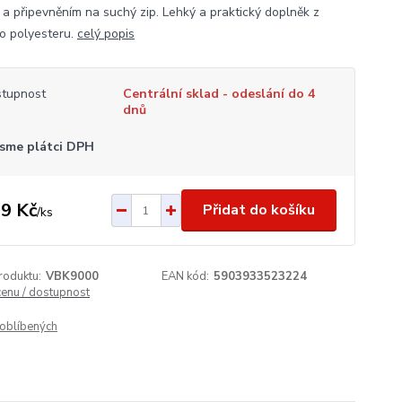
 a připevněním na suchý zip. Lehký a praktický doplněk z
o polyesteru.
celý popis
tupnost
Centrální sklad - odeslání do 4
dnů
sme plátci DPH
9 Kč
Přidat do košíku
/
ks
roduktu:
VBK9000
EAN kód:
5903933523224
cenu / dostupnost
oblíbených