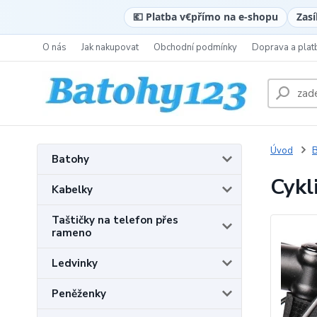
💶 Platba v
€
přímo na e-shopu
Zasí
O nás
Jak nakupovat
Obchodní podmínky
Doprava a plat
Úvod
B
Batohy
Cykl
Kabelky
Taštičky na telefon přes
rameno
Ledvinky
Peněženky