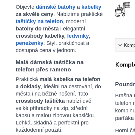
Objevte
dámské batohy
a
kabelky
za skvělé ceny
. Nabízíme praktické
taštičky na telefon
, moderní
batohy do města
i elegantní
crossbody kabelky,
ledvinky
,
peneženky
. Styl, praktičnost a
Kompl
dostupná cena v jednom.
Malá dámská taštička na
Komple
telefon přes rameno
Praktická
malá kabelka na telefon
Pouzdr
a doklady
, ideální na cestování, do
města i na běžné nošení. Tato
Brašna 
crossbody taštička
nabízí dvě
telefon
velké přihrádky na zip, střední
kombin
kapsu a malou zipovou kapsičku.
parťáka 
Lehká, skladná a perfektní pro
každodenní použití.
Horní čá