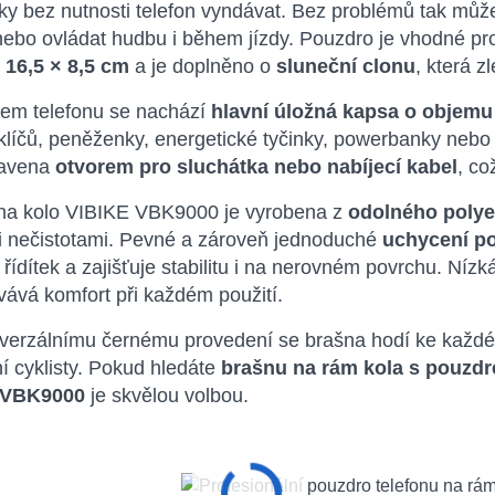
y bez nutnosti telefon vyndávat. Bez problémů tak můžet
ebo ovládat hudbu i během jízdy. Pouzdro je vhodné pro 
ů
16,5 × 8,5 cm
a je doplněno o
sluneční clonu
, která z
tem telefonu se nachází
hlavní úložná kapsa o objemu 0
klíčů, peněženky, energetické tyčinky, powerbanky nebo
bavena
otvorem pro sluchátka nebo nabíjecí kabel
, co
na kolo VIBIKE VBK9000 je vyrobena z
odolného polye
i nečistotami. Pevné a zároveň jednoduché
uchycení p
i řídítek a zajišťuje stabilitu i na nerovném povrchu. N
vává komfort při každém použití.
verzálnímu černému provedení se brašna hodí ke každému
í cyklisty. Pokud hledáte
brašnu na rám kola s pouzd
 VBK9000
je skvělou volbou.