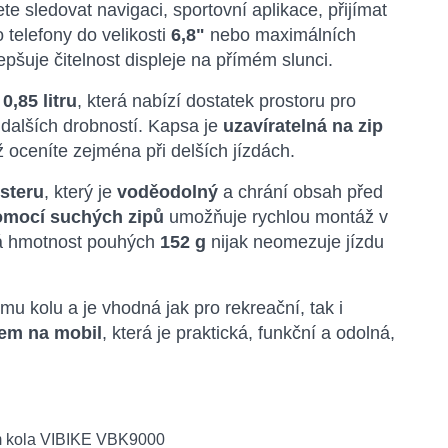
e sledovat navigaci, sportovní aplikace, přijímat
telefony do velikosti
6,8"
nebo maximálních
lepšuje čitelnost displeje na přímém slunci.
,85 litru
, která nabízí dostatek prostoru pro
 dalších drobností. Kapsa je
uzavíratelná na zip
ž oceníte zejména při delších jízdách.
steru
, který je
voděodolný
a chrání obsah před
omocí suchých zipů
umožňuje rychlou montáž v
ízká hmotnost pouhých
152 g
nijak neomezuje jízdu
 kolu a je vhodná jak pro rekreační, tak i
rem na mobil
, která je praktická, funkční a odolná,