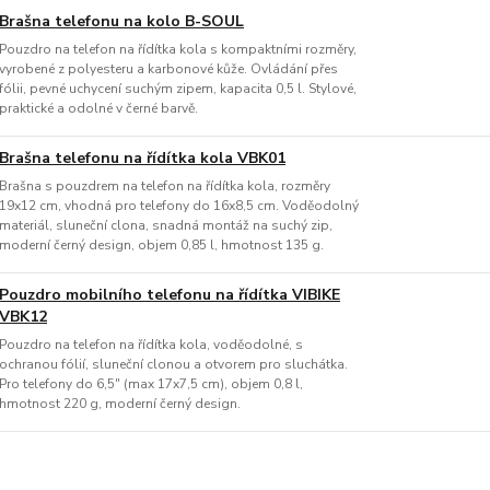
Brašna telefonu na kolo B-SOUL
Pouzdro na telefon na řídítka kola s kompaktními rozměry,
vyrobené z polyesteru a karbonové kůže. Ovládání přes
fólii, pevné uchycení suchým zipem, kapacita 0,5 l. Stylové,
praktické a odolné v černé barvě.
Brašna telefonu na řídítka kola VBK01
Brašna s pouzdrem na telefon na řídítka kola, rozměry
19x12 cm, vhodná pro telefony do 16x8,5 cm. Voděodolný
materiál, sluneční clona, snadná montáž na suchý zip,
moderní černý design, objem 0,85 l, hmotnost 135 g.
Pouzdro mobilního telefonu na řídítka VIBIKE
VBK12
Pouzdro na telefon na řídítka kola, voděodolné, s
ochranou fólií, sluneční clonou a otvorem pro sluchátka.
Pro telefony do 6,5" (max 17x7,5 cm), objem 0,8 l,
hmotnost 220 g, moderní černý design.