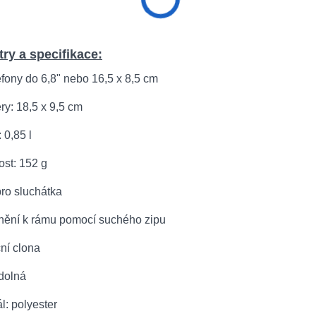
ry a specifikace:
efony do 6,8" nebo 16,5 x 8,5 cm
y: 18,5 x 9,5 cm
 0,85 l
ost: 152 g
pro sluchátka
vnění k rámu pomocí suchého zipu
ní clona
dolná
ál: polyester