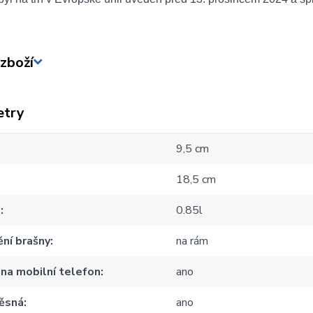
zboží
etry
9,5 cm
18,5 cm
m
0.85l
ní brašny
na rám
na mobilní telefon
ano
ěsná
ano