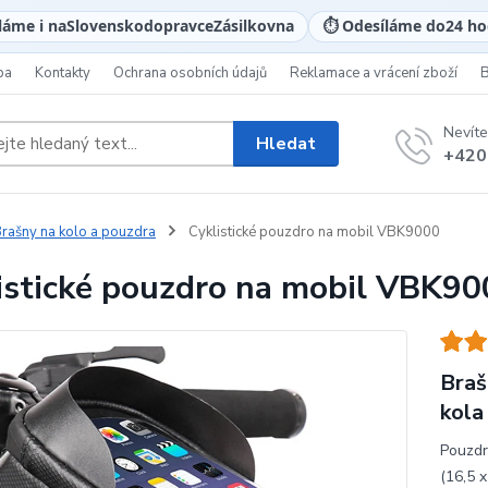
láme i na
Slovensko
dopravce
Zásilkovna
⏱️ Odesíláme do
24 ho
ba
Kontakty
Ochrana osobních údajů
Reklamace a vrácení zboží
Nevíte
Hledat
+420
rašny na kolo a pouzdra
Cyklistické pouzdro na mobil VBK9000
istické pouzdro na mobil VBK90
Braš
kola
Pouzdr
(16,5 