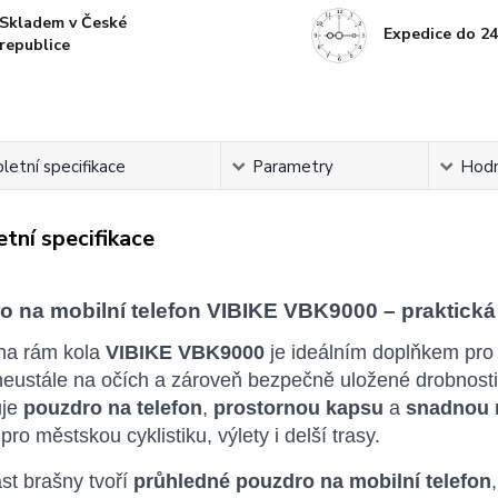
Skladem v České
Expedice do 24
republice
etní specifikace
Parametry
Hodn
tní specifikace
o na mobilní telefon VIBIKE VBK9000 – praktick
na rám kola
VIBIKE VBK9000
je ideálním doplňkem pro v
 neustále na očích a zároveň bezpečně uložené drobnos
uje
pouzdro na telefon
,
prostornou kapsu
a
snadnou 
pro městskou cyklistiku, výlety i delší trasy.
st brašny tvoří
průhledné pouzdro na mobilní telefon