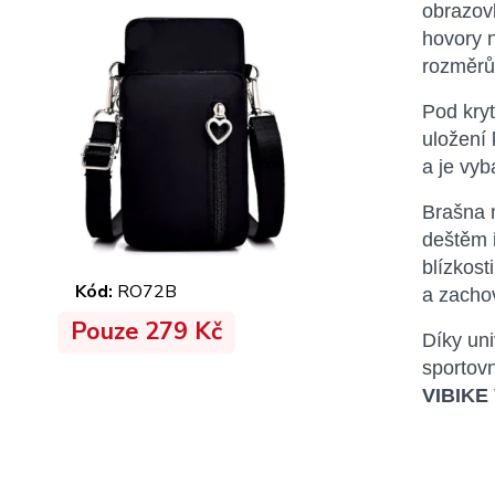
obrazovk
hovory n
rozměr
Pod kry
uložení 
a je vy
Brašna 
deštěm 
blízkost
Kód:
RO72B
a zacho
Pouze 279 Kč
Díky uni
sportovn
VIBIKE