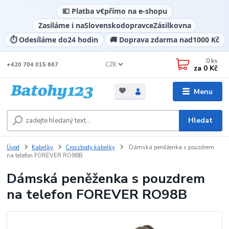
💶 Platba v
€
přímo na e-shopu
Zasíláme i na
Slovensko
dopravce
Zásilkovna
⏱️ Odesíláme do
24 hodin
🚚 Doprava zdarma nad
1000 Kč
0
ks
CZK
+420 704 015 667
za
0 Kč
Menu
Hledat
Úvod
Kabelky
Crossbody kabelky
Dámská peněženka s pouzdrem
na telefon FOREVER RO98B
Dámská peněženka s pouzdrem
na telefon FOREVER RO98B