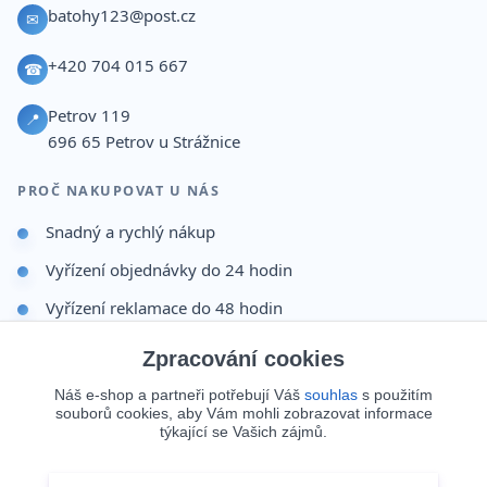
batohy123@post.cz
✉
+420 704 015 667
☎
Petrov 119
📍
696 65
Petrov u Strážnice
PROČ NAKUPOVAT U NÁS
Snadný a rychlý nákup
Vyřízení objednávky do 24 hodin
Vyřízení reklamace do 48 hodin
Dárek po dokončení objednávky
Zpracování cookies
Odesíláme i na Slovensko
Náš e-shop a partneři potřebují Váš
souhlas
s použitím
souborů cookies, aby Vám mohli zobrazovat informace
Doprava 65 Kč nad 499 Kč
týkající se Vašich zájmů.
Zákazník