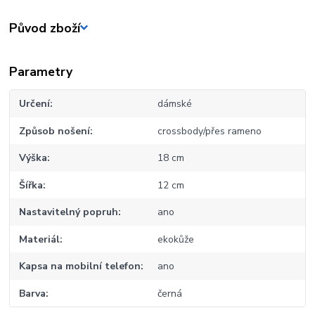
Původ zboží
Parametry
Určení
dámské
Způsob nošení
crossbody/přes rameno
Výška
18 cm
Šířka
12 cm
Nastavitelný popruh
ano
Materiál
ekokůže
Kapsa na mobilní telefon
ano
Barva
černá