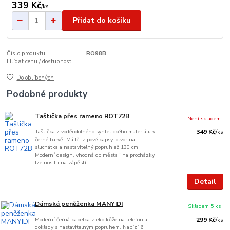
339 Kč
/
ks
Přidat do košíku
Číslo produktu:
RO98B
Hlídat cenu / dostupnost
Do oblíbených
Podobné produkty
Taštička přes rameno ROT72B
Není skladem
Taštička z voděodolného syntetického materiálu v
349 Kč
/
ks
černé barvě. Má tři zipové kapsy, otvor na
sluchátka a nastavitelný popruh až 130 cm.
Moderní design, vhodná do města i na procházky,
lze nosit i na zápěstí.
Detail
Dámská peněženka MANYIDI
Skladem 5 ks
Moderní černá kabelka z eko kůže na telefon a
299 Kč
/
ks
doklady s nastavitelným popruhem. Nabízí 6