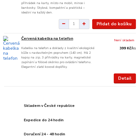
přihrádek na karty, místo na mobil, mince i
bankovky. Stylová, kompaktní a praktická –
ideální na každý den.
Přidat do košíku
Červená kabelka na telefon
Není skladem
Kabelka na telefon a doklady z kvalitní ekologické
399 Kč
/
ks
kůže s nastavitelným popruhem (140 cm). Má 2
kapsy na zip, 3 přihrádky na karty, magnetické
zapínání a fóliové okénko pro ovládání telefonu.
Elegantní zlaté kovové doplňky.
Detail
Skladem v České republice
Expedice do 24 hodin
Doručení 24 - 48 hodin