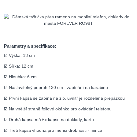
Parametry a specifikace:
☑️ Výška: 18 cm
☑️ Šířka: 12 cm
☑️ Hloubka: 6 cm
☑️ Nastavitelný popruh 130 cm - zapínání na karabinu
☑️ První kapsa se zapíná na zip, uvnitř je rozdělena přepážkou
☑️ Na vnější straně foliové okénko pro ovládání telefonu
☑️ Druhá kapsa má 6x kapsu na doklady, kartu
☑️ Třetí kapsa vhodná pro menší drobnosti - mince