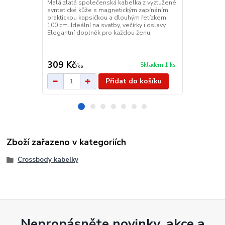
Malá zlatá společenská kabelka z vyztužené
Malá taštič
syntetické kůže s magnetickým zapínáním,
Dámská malá 
praktickou kapsičkou a dlouhým řetízkem
telefon a d
100 cm. Ideální na svatby, večírky i oslavy.
s odnímatel
Elegantní doplněk pro každou ženu.
Obsahuje 3 p
telefon s ot
srdíčka.
309 Kč
229 Kč
Skladem 1 ks
/
ks
/
ks
Přidat do košíku
Zboží zařazeno v kategoriích
Crossbody kabelky
Nepropásněte novinky, akce a