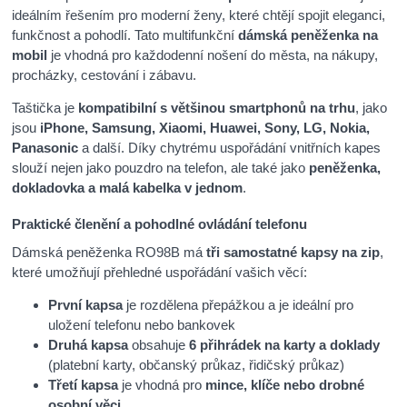
ideálním řešením pro moderní ženy, které chtějí spojit eleganci,
funkčnost a pohodlí. Tato multifunkční
dámská peněženka na
mobil
je vhodná pro každodenní nošení do města, na nákupy,
procházky, cestování i zábavu.
Taštička je
kompatibilní s většinou smartphonů na trhu
, jako
jsou
iPhone, Samsung, Xiaomi, Huawei, Sony, LG, Nokia,
Panasonic
a další. Díky chytrému uspořádání vnitřních kapes
slouží nejen jako pouzdro na telefon, ale také jako
peněženka,
dokladovka a malá kabelka v jednom
.
Praktické členění a pohodlné ovládání telefonu
Dámská peněženka RO98B má
tři samostatné kapsy na zip
,
které umožňují přehledné uspořádání vašich věcí:
První kapsa
je rozdělena přepážkou a je ideální pro
uložení telefonu nebo bankovek
Druhá kapsa
obsahuje
6 přihrádek na karty a doklady
(platební karty, občanský průkaz, řidičský průkaz)
Třetí kapsa
je vhodná pro
mince, klíče nebo drobné
osobní věci