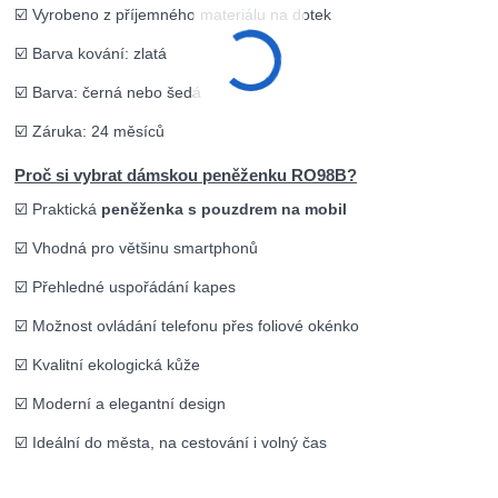
☑️ Vyrobeno z příjemného materiálu na dotek
☑️ Barva kování: zlatá
☑️ Barva: černá nebo šedá
☑️ Záruka: 24 měsíců
Proč si vybrat dámskou peněženku RO98B?
☑️ Praktická
peněženka s pouzdrem na mobil
☑️ Vhodná pro většinu smartphonů
☑️ Přehledné uspořádání kapes
☑️ Možnost ovládání telefonu přes foliové okénko
☑️ Kvalitní ekologická kůže
☑️ Moderní a elegantní design
☑️ Ideální do města, na cestování i volný čas