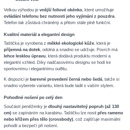
Velkou výhodou je
vnější foliové okénko
, které umožňuje
ovládání telefonu bez nutnosti jeho vyjímání z pouzdra
.
Telefon tak zůstává chráněný a přitom stále plně funkční.
Kvalitní materiál a elegantní design
Taštička je vyrobena z
měkké ekologické kůže
, která je
příjemná na dotek
, odolná a snadno se udržuje. Povrch má
lehce lesklou úpravu
, která dodává produktu moderní a
elegantní vzhled. Díky nadčasovému designu se hodí ke
sportovnímu i elegantnímu outfitu.
K dispozici je
barevné provedení černá nebo šedá
, takže si
snadno vyberete variantu, která bude ladit s vaším stylem.
Pohodlné nošení po celý den
Součástí peněženky je
dlouhý nastavitelný popruh (až 130
cm)
se zapínáním na karabinu. Taštičku lze nosit
přes rameno
nebo křížem přes tělo (crossbody)
, což zajišťuje maximální
pohodlí a bezpečí při nošení.