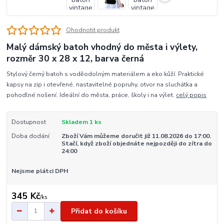
Ohodnotit produkt
Malý dámský batoh vhodný do města i výlety,
rozměr 30 x 28 x 12, barva černá
Stylový černý batoh s voděodolným materiálem a eko kůží. Praktické
kapsy na zip i otevřené, nastavitelné popruhy, otvor na sluchátka a
pohodlné nošení. Ideální do města, práce, školy i na výlet.
celý popis
Dostupnost
Skladem 1 ks
Doba dodání
Zboží Vám můžeme doručit již 11.08.2026 do 17:00.
Stačí, když zboží objednáte nejpozději do zítra do
24:00
Nejsme plátci DPH
345 Kč
/
ks
Přidat do košíku