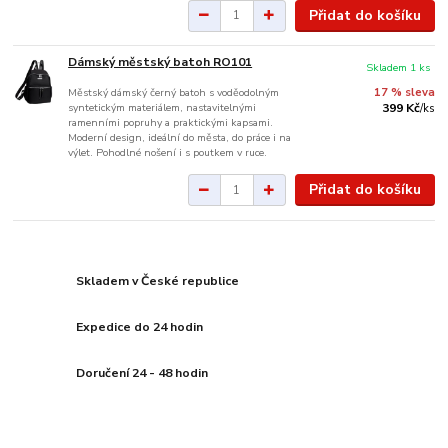
Přidat do košíku
Dámský městský batoh RO101
Skladem 1 ks
Městský dámský černý batoh s voděodolným
17 % sleva
syntetickým materiálem, nastavitelnými
399 Kč
/
ks
ramenními popruhy a praktickými kapsami.
Moderní design, ideální do města, do práce i na
výlet. Pohodlné nošení i s poutkem v ruce.
Přidat do košíku
Skladem v České republice
Expedice do 24 hodin
Doručení 24 - 48 hodin