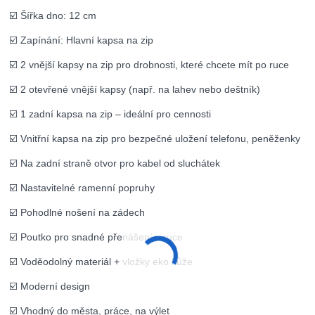
☑️ Šířka dno: 12 cm
☑️ Zapínání: Hlavní kapsa na zip
☑️ 2 vnější kapsy na zip pro drobnosti, které chcete mít po ruce
☑️ 2 otevřené vnější kapsy (např. na lahev nebo deštník)
☑️ 1 zadní kapsa na zip – ideální pro cennosti
☑️ Vnitřní kapsa na zip pro bezpečné uložení telefonu, peněženky
☑️ Na zadní straně otvor pro kabel od sluchátek
☑️ Nastavitelné ramenní popruhy
☑️ Pohodlné nošení na zádech
☑️ Poutko pro snadné přenášení v ruce
☑️ Voděodolný materiál + vložky eko kůže
☑️ Moderní design
☑️ Vhodný do města, práce, na výlet