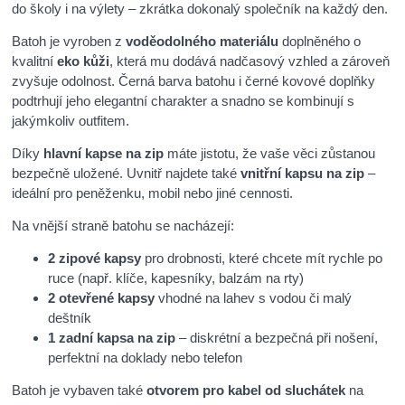
do školy i na výlety – zkrátka dokonalý společník na každý den.
Batoh je vyroben z
voděodolného materiálu
doplněného o
kvalitní
eko kůži
, která mu dodává nadčasový vzhled a zároveň
zvyšuje odolnost. Černá barva batohu i černé kovové doplňky
podtrhují jeho elegantní charakter a snadno se kombinují s
jakýmkoliv outfitem.
Díky
hlavní kapse na zip
máte jistotu, že vaše věci zůstanou
bezpečně uložené. Uvnitř najdete také
vnitřní kapsu na zip
–
ideální pro peněženku, mobil nebo jiné cennosti.
Na vnější straně batohu se nacházejí:
2 zipové kapsy
pro drobnosti, které chcete mít rychle po
ruce (např. klíče, kapesníky, balzám na rty)
2 otevřené kapsy
vhodné na lahev s vodou či malý
deštník
1 zadní kapsa na zip
– diskrétní a bezpečná při nošení,
perfektní na doklady nebo telefon
Batoh je vybaven také
otvorem pro kabel od sluchátek
na