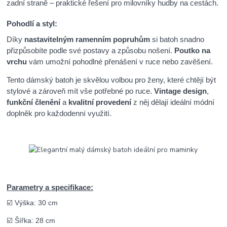
zadní straně – praktické řešení pro milovníky hudby na cestách.
Pohodlí a styl:
Díky
nastavitelným ramenním popruhům
si batoh snadno
přizpůsobíte podle své postavy a způsobu nošení.
Poutko na
vrchu
vám umožní pohodlné přenášení v ruce nebo zavěšení.
Tento dámský batoh je skvělou volbou pro ženy, které chtějí být
stylové a zároveň mít vše potřebné po ruce.
Vintage design
,
funkční členění
a
kvalitní provedení
z něj dělají ideální módní
doplněk pro každodenní využití.
Parametry a specifikace:
☑️ Výška: 30 cm
☑️ Šířka: 28 cm