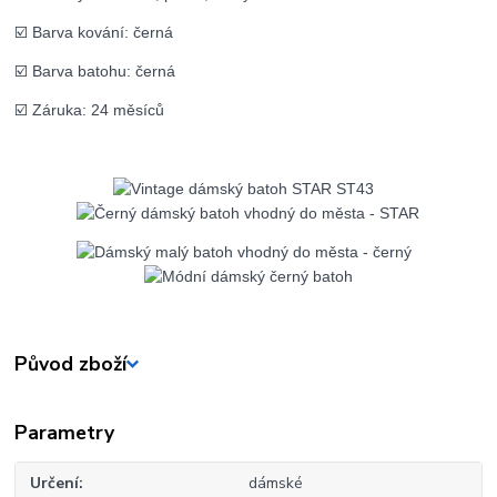
☑️ Barva kování: černá
☑️ Barva batohu: černá
☑️ Záruka: 24 měsíců
Původ zboží
Parametry
Určení
dámské