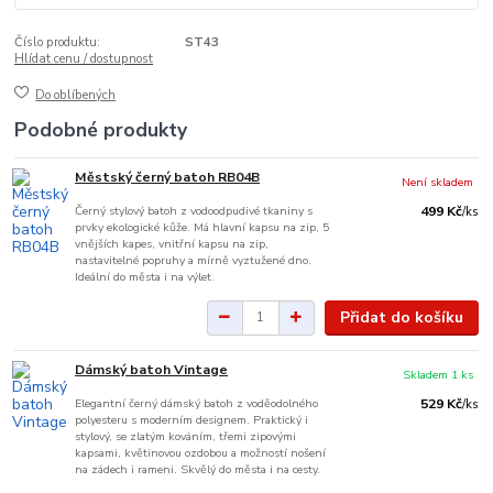
Číslo produktu:
ST43
Hlídat cenu / dostupnost
Do oblíbených
Podobné produkty
Městský černý batoh RB04B
Není skladem
Černý stylový batoh z vodoodpudivé tkaniny s
499 Kč
/
ks
prvky ekologické kůže. Má hlavní kapsu na zip, 5
vnějších kapes, vnitřní kapsu na zip,
nastavitelné popruhy a mírně vyztužené dno.
Ideální do města i na výlet.
Přidat do košíku
Dámský batoh Vintage
Skladem 1 ks
Elegantní černý dámský batoh z voděodolného
529 Kč
/
ks
polyesteru s moderním designem. Praktický i
stylový, se zlatým kováním, třemi zipovými
kapsami, květinovou ozdobou a možností nošení
na zádech i rameni. Skvělý do města i na cesty.