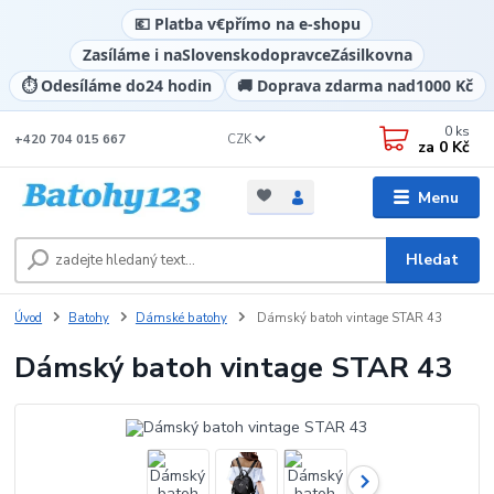
💶 Platba v
€
přímo na e-shopu
Zasíláme i na
Slovensko
dopravce
Zásilkovna
⏱️ Odesíláme do
24 hodin
🚚 Doprava zdarma nad
1000 Kč
0
ks
CZK
+420 704 015 667
za
0 Kč
Menu
Hledat
Úvod
Batohy
Dámské batohy
Dámský batoh vintage STAR 43
Dámský batoh vintage STAR 43