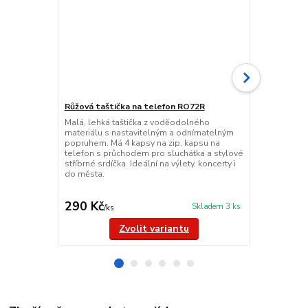
Růžová taštička na telefon RO72R
Malá, lehká taštička z voděodolného
Taštička na
materiálu s nastavitelným a odnímatelným
Malá vícebar
popruhem. Má 4 kapsy na zip, kapsu na
vzorem, vhod
telefon s průchodem pro sluchátka a stylové
cm. Voděodo
stříbrné srdíčka. Ideální na výlety, koncerty i
nastavitelný
do města.
Lehká, pohod
města.
290 Kč
249 Kč
Skladem 3 ks
/
ks
/
ks
Zvolit variantu