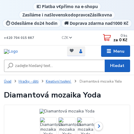
💶 Platba v
€
přímo na e-shopu
Zasíláme i na
Slovensko
dopravce
Zásilkovna
⏱️ Odesíláme do
24 hodin
🚚 Doprava zdarma nad
1000 Kč
0
ks
CZK
+420 704 015 667
za
0 Kč
Menu
Hledat
Úvod
Hračky - děti
Kreativní tvoření
Diamantová mozaika Yoda
Diamantová mozaika Yoda