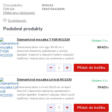
Číslo produktu:
RO5142
EAN kód:
5904734416005
Hlídat cenu / dostupnost
Do oblíbených
Podobné produkty
Diamantová mozaika TYGR RO2329
Skladem 7 ks
Diamantový obraz vzor tygr 30x30 cm s
69 Kč
/
ks
barevnými diamanty, aplikátorem a suchým
lepidlem. Kreativní a relaxační tvoření vyžadující
trpělivost. Hotový obraz lze zarámovat a vystavit.
Přidat do košíku
Diamantová mozaika Lví král RO2330
Skladem 3 ks
Diamantový obraz Lví král 25x35 cm na lepící
79 Kč
/
ks
tkanině s barevnými diamanty, aplikátorem a
suchým lepidlem. Kreativní relaxace, která rozvíjí
trpělivost. Hotový obraz lze zarámovat a vystavit.
Přidat do košíku