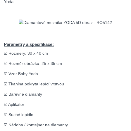
Yoda.
Parametry a specifikace:
☑️ Rozměry: 30 x 40 cm
☑️ Rozměr obrázku: 25 x 35 cm
☑️ Vzor Baby Yoda
☑️ Tkanina pokryta lepící vrstvou
☑️ Barevné diamanty
☑️ Aplikátor
☑️ Suché lepidlo
☑️ Nádoba / kontejner na diamanty