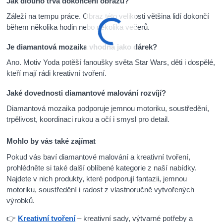
Jak dlouho trvá dokončení obrazu?
Záleží na tempu práce. Obraz této velikosti většina lidí dokončí
během několika hodin nebo několika večerů.
Je diamantová mozaika vhodná jako dárek?
Ano. Motiv Yoda potěší fanoušky světa Star Wars, děti i dospělé,
kteří mají rádi kreativní tvoření.
Jaké dovednosti diamantové malování rozvíjí?
Diamantová mozaika podporuje jemnou motoriku, soustředění,
trpělivost, koordinaci rukou a očí i smysl pro detail.
Mohlo by vás také zajímat
Pokud vás baví diamantové malování a kreativní tvoření,
prohlédněte si také další oblíbené kategorie z naší nabídky.
Najdete v nich produkty, které podporují fantazii, jemnou
motoriku, soustředění i radost z vlastnoručně vytvořených
výrobků.
👉
Kreativní tvoření
– kreativní sady, výtvarné potřeby a