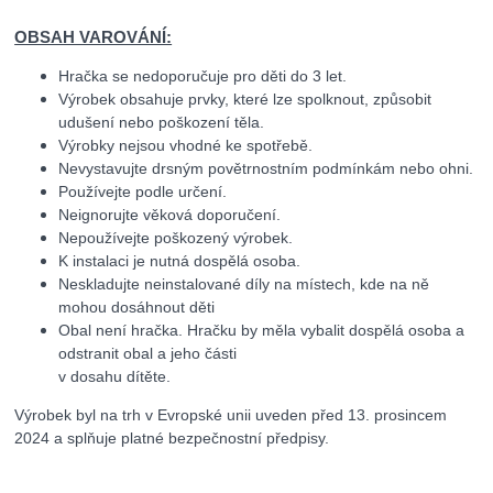
OBSAH VAROVÁNÍ:
Hračka se nedoporučuje pro děti do 3 let.
Výrobek obsahuje prvky, které lze spolknout, způsobit
udušení nebo poškození těla.
Výrobky nejsou vhodné ke spotřebě.
Nevystavujte drsným povětrnostním podmínkám nebo ohni.
Používejte podle určení.
Neignorujte věková doporučení.
Nepoužívejte poškozený výrobek.
K instalaci je nutná dospělá osoba.
Neskladujte neinstalované díly na místech, kde na ně
mohou dosáhnout děti
Obal není hračka. Hračku by měla vybalit dospělá osoba a
odstranit obal a jeho části
v dosahu dítěte.
Výrobek byl na trh v Evropské unii uveden před 13. prosincem
2024 a splňuje platné bezpečnostní předpisy.