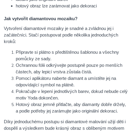
hotový obraz lze zarámovat jako dekoraci
Jak vytvořit diamantovou mozaiku?
Vytvoření diamantové mozaiky je snadné a zvládnou jej i
začátečníci. Stačí postupovat podle několika jednoduchých
kroků:
Připravte si plátno s předtištěnou šablonou a všechny
pomůcky ze sady.
Ochrannou fólii odkrývejte postupně pouze po menších
částech, aby lepicí vrstva zůstala čistá.
Pomocí aplikátoru naberte diamant a umístěte jej na
odpovídající symbol na plátně.
Pokračujte v lepení jednotlivých barev, dokud nebude celý
motiv Yoda dokončen.
Hotový obraz jemně přitlačte, aby diamanty dobře držely,
a podle potřeby jej zarámujte jako originální dekoraci.
Díky jednoduchému postupu si diamantové malování užijí děti i
dospělí a výsledkem bude krásný obraz s oblíbeným motivem