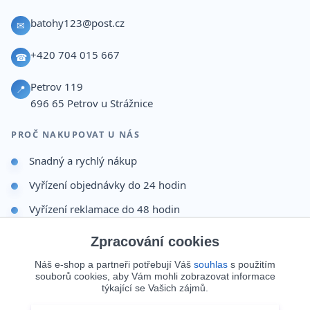
batohy123@post.cz
✉
+420 704 015 667
☎
Petrov 119
📍
696 65
Petrov u Strážnice
PROČ NAKUPOVAT U NÁS
Snadný a rychlý nákup
Vyřízení objednávky do 24 hodin
Vyřízení reklamace do 48 hodin
Dárek po dokončení objednávky
Zpracování cookies
Odesíláme i na Slovensko
Náš e-shop a partneři potřebují Váš
souhlas
s použitím
souborů cookies, aby Vám mohli zobrazovat informace
Doprava 65 Kč nad 499 Kč
týkající se Vašich zájmů.