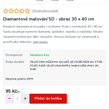
Ohodnotit produkt
Diamantové malování 5D - obraz 30 x 40 cm
Kreativní diamantová mozaika s motivem Yoda o rozměrech 30 × 40 cm.
Sada obsahuje barevné diamanty, aplikátor, lepidlo a nádobku. Ideální
relaxační tvoření pro děti i dospělé. Hotový obrázek lze zarámovat a
použít jako dekoraci.
celý popis
Dostupnost
Skladem 8 ks
Doba dodání
Zboží Vám můžeme doručit již 10.08.2026 do 17:00.
Stačí, když zboží objednáte nejpozději dnes do
5:00
Nejsme plátci DPH
95 Kč
/
ks
Přidat do košíku