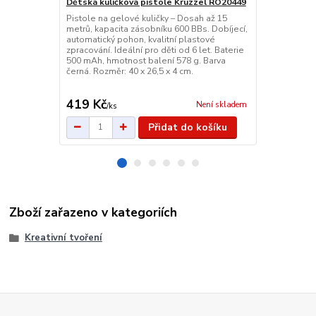
Dětská kuličková pistole Kruzzel RO20449
Barvičky a p
Pistole na gelové kuličky – Dosah až 15
Malá malířs
metrů, kapacita zásobníku 600 BBs. Dobíjecí,
obsahuje past
automatický pohon, kvalitní plastové
další nástroj
zpracování. Ideální pro děti od 6 let. Baterie
pro školu, š
500 mAh, hmotnost balení 578 g. Barva
plastovém po
černá. Rozměr: 40 x 26,5 x 4 cm.
kreativitu a 
419 Kč
65 Kč
Není skladem
/
ks
/
ks
Přidat do košíku
Zboží zařazeno v kategoriích
Kreativní tvoření