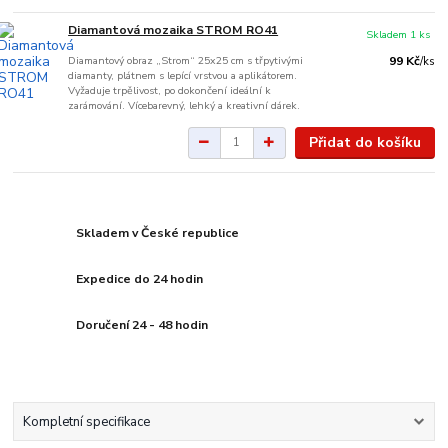
Diamantová mozaika STROM RO41
Skladem 1 ks
Diamantový obraz „Strom“ 25x25 cm s třpytivými
99 Kč
/
ks
diamanty, plátnem s lepící vrstvou a aplikátorem.
Vyžaduje trpělivost, po dokončení ideální k
zarámování. Vícebarevný, lehký a kreativní dárek.
Přidat do košíku
Skladem v České republice
Expedice do 24 hodin
Doručení 24 - 48 hodin
Kompletní specifikace