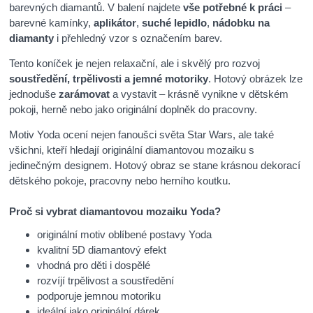
barevných diamantů. V balení najdete
vše potřebné k práci
–
barevné kamínky,
aplikátor
,
suché lepidlo
,
nádobku na
diamanty
i přehledný vzor s označením barev.
Tento koníček je nejen relaxační, ale i skvělý pro rozvoj
soustředění, trpělivosti a jemné motoriky
. Hotový obrázek lze
jednoduše
zarámovat
a vystavit – krásně vynikne v dětském
pokoji, herně nebo jako originální doplněk do pracovny.
Motiv Yoda ocení nejen fanoušci světa Star Wars, ale také
všichni, kteří hledají originální diamantovou mozaiku s
jedinečným designem. Hotový obraz se stane krásnou dekorací
dětského pokoje, pracovny nebo herního koutku.
Proč si vybrat diamantovou mozaiku Yoda?
originální motiv oblíbené postavy Yoda
kvalitní 5D diamantový efekt
vhodná pro děti i dospělé
rozvíjí trpělivost a soustředění
podporuje jemnou motoriku
ideální jako originální dárek