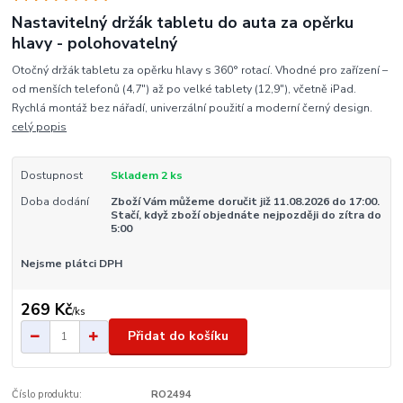
Nastavitelný držák tabletu do auta za opěrku
hlavy - polohovatelný
Otočný držák tabletu za opěrku hlavy s 360° rotací. Vhodné pro zařízení –
od menších telefonů (4,7") až po velké tablety (12,9"), včetně iPad.
Rychlá montáž bez nářadí, univerzální použití a moderní černý design.
celý popis
Dostupnost
Skladem 2 ks
Doba dodání
Zboží Vám můžeme doručit již 11.08.2026 do 17:00.
Stačí, když zboží objednáte nejpozději do zítra do
5:00
Nejsme plátci DPH
269 Kč
/
ks
Přidat do košíku
Číslo produktu:
RO2494