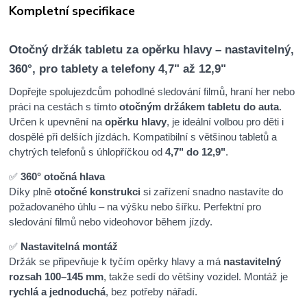
Kompletní specifikace
Otočný držák tabletu za opěrku hlavy – nastavitelný,
360°, pro tablety a telefony 4,7" až 12,9"
Dopřejte spolujezdcům pohodlné sledování filmů, hraní her nebo
práci na cestách s tímto
otočným držákem tabletu do auta
.
Určen k upevnění na
opěrku hlavy
, je ideální volbou pro děti i
dospělé při delších jízdách. Kompatibilní s většinou tabletů a
chytrých telefonů s úhlopříčkou od
4,7" do 12,9"
.
✅
360° otočná hlava
Díky plně
otočné konstrukci
si zařízení snadno nastavíte do
požadovaného úhlu – na výšku nebo šířku. Perfektní pro
sledování filmů nebo videohovor během jízdy.
✅
Nastavitelná montáž
Držák se připevňuje k tyčím opěrky hlavy a má
nastavitelný
rozsah 100–145 mm
, takže sedí do většiny vozidel. Montáž je
rychlá a jednoduchá
, bez potřeby nářadí.