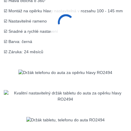
☑️ Hlava otočná o 360°
☑️ Montáž na opěrku hlavy nastavitelná v rozsahu 100 - 145 mm
☑️ Nastavitelné rameno
☑️ Snadné a rychlé nastavení
☑️ Barva: černá
☑️ Záruka: 24 měsíců