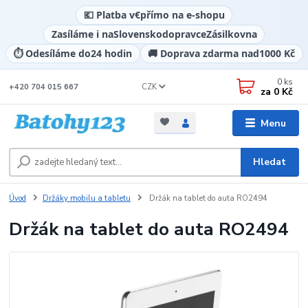
💶 Platba v
€
přímo na e-shopu
Zasíláme i na
Slovensko
dopravce
Zásilkovna
⏱️ Odesíláme do
24 hodin
🚚 Doprava zdarma nad
1000 Kč
0
ks
CZK
+420 704 015 667
za
0 Kč
Menu
Hledat
Úvod
Držáky mobilu a tabletu
Držák na tablet do auta RO2494
Držák na tablet do auta RO2494