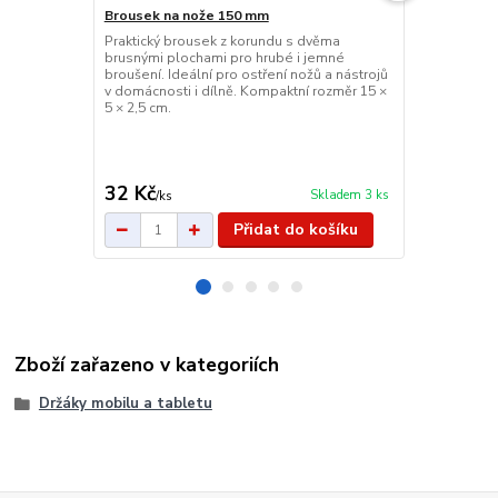
Brousek na nože 150 mm
Praktický brousek z korundu s dvěma
Nabíjecí sví
brusnými plochami pro hrubé i jemné
Kompaktní a 
broušení. Ideální pro ostření nožů a nástrojů
vestavěnou 8
v domácnosti i dílně. Kompaktní rozměr 15 ×
a 4 režimy sv
5 × 2,5 cm.
vodotěsná (IP
Ideální na vý
kempování.
32 Kč
155 Kč
Skladem 3 ks
/
ks
/
ks
Přidat do košíku
Zboží zařazeno v kategoriích
Držáky mobilu a tabletu