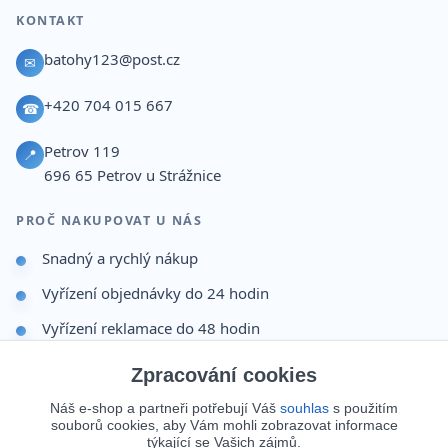
KONTAKT
batohy123@post.cz
✉
+420 704 015 667
☎
Petrov 119
📍
696 65
Petrov u Strážnice
PROČ NAKUPOVAT U NÁS
Snadný a rychlý nákup
Vyřízení objednávky do 24 hodin
Vyřízení reklamace do 48 hodin
Dárek po dokončení objednávky
Zpracování cookies
Odesíláme i na Slovensko
Náš e-shop a partneři potřebují Váš
souhlas
s použitím
souborů cookies, aby Vám mohli zobrazovat informace
Doprava 65 Kč nad 499 Kč
týkající se Vašich zájmů.