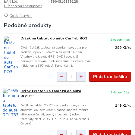
EAN kód:
5904316199128
Hlídat cenu / dostupnost
Do oblíbených
Podobné produkty
Držák na tablet do auta CarTab RO3
Skladem 4 ks
Otočný držák tabletu za opěrku hlavy auta pro
299 Kč
/
ks
zařízení výšky 13–24 cm a šířky od 14,5 cm.
Vhodný pro tablet, GPS, DVD i ebook. S
pěnovými vložkami proti nárazům, nastavitelným
náklonem a 360° rotací. Barva: černá.
Přidat do košíku
Držák telefonu a tabletu do auta
Skladem 5 ks
RO1733
Držák na tablet 5"–12" na opěrku hlavy auta s
149 Kč
/
ks
otočným kloubem 360°. Snadná montáž, měkké
silikonové čelisti, pevný a bezpečný úchyt.
Materiály plast, ABS, TPE, hliník. Barva černá +
červená.
Přidat do košíku