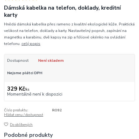
Dámská kabelka na telefon, doklady, kreditní
karty
Hnědá dámská kabelka přes rameno z kvalitní ekologické kůže. Praktická
velikost na telefon, doklady a karty. Nastavitelný popruh, zapínání na
magnetku a karabinu, dvě kapsy na zip a fóliové okénko na ovládání
telefonu.
celý popis
Dostupnost
Není skladem
Nejsme plátci DPH
329 Kč
/
ks
Momentálně není k dispozici
Číslo produktu:
RO92
Hlídat cenu / dostupnost
Do oblíbených
Podobné produkty