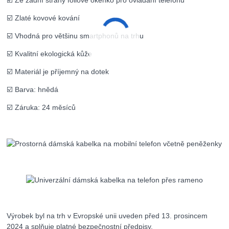
☑️ Ze zadní strany fóliové okénko pro ovládání telefonu
☑️ Zlaté kovové kování
☑️ Vhodná pro většinu smartphonů na trhu
☑️ Kvalitní ekologická kůže
☑️ Materiál je příjemný na dotek
☑️ Barva: hnědá
☑️ Záruka: 24 měsíců
Výrobek byl na trh v Evropské unii uveden před 13. prosincem
2024 a splňuje platné bezpečnostní předpisy.