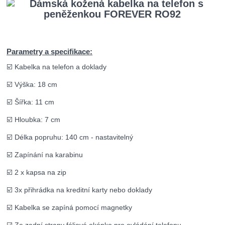
Parametry a specifikace:
☑️ Kabelka na telefon a doklady
☑️ Výška: 18 cm
☑️ Šířka: 11 cm
☑️ Hloubka: 7 cm
☑️ Délka popruhu: 140 cm - nastavitelný
☑️ Zapínání na karabinu
☑️ 2 x kapsa na zip
☑️ 3x přihrádka na kreditní karty nebo doklady
☑️ Kabelka se zapíná pomocí magnetky