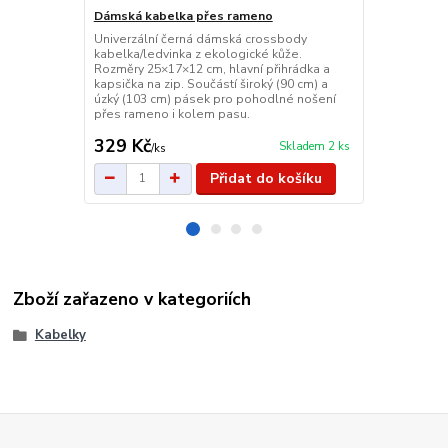
Dámská kabelka přes rameno
Crossbody 
Univerzální černá dámská crossbody
Stylová cros
kabelka/ledvinka z ekologické kůže.
s nastavitel
Rozměry 25×17×12 cm, hlavní přihrádka a
komorami na 
kapsička na zip. Součástí široký (90 cm) a
pro každoden
úzký (103 cm) pásek pro pohodlné nošení
design a stří
přes rameno i kolem pasu.
329 Kč
399 Kč
Skladem 2 ks
/
ks
/
ks
Přidat do košíku
Zboží zařazeno v kategoriích
Kabelky