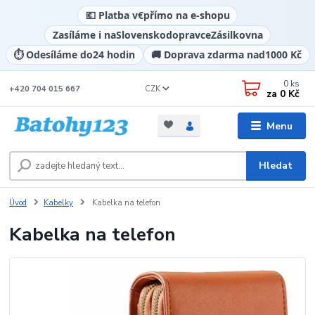
💶 Platba v
€
přímo na e-shopu
Zasíláme i na
Slovensko
dopravce
Zásilkovna
⏱️ Odesíláme do
24 hodin
🚚 Doprava zdarma nad
1000 Kč
0
ks
CZK
+420 704 015 667
za
0 Kč
Menu
Hledat
Úvod
Kabelky
Kabelka na telefon
Kabelka na telefon