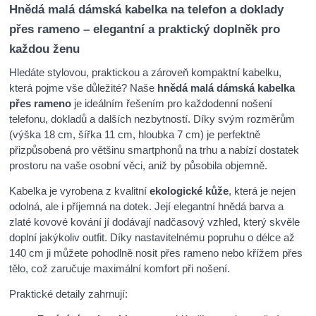
Hnědá malá dámská kabelka na telefon a doklady
přes rameno – elegantní a praktický doplněk pro
každou ženu
Hledáte stylovou, praktickou a zároveň kompaktní kabelku,
která pojme vše důležité? Naše
hnědá malá dámská kabelka
přes rameno
je ideálním řešením pro každodenní nošení
telefonu, dokladů a dalších nezbytností. Díky svým rozměrům
(výška 18 cm, šířka 11 cm, hloubka 7 cm) je perfektně
přizpůsobená pro většinu smartphonů na trhu a nabízí dostatek
prostoru na vaše osobní věci, aniž by působila objemně.
Kabelka je vyrobena z kvalitní
ekologické kůže
, která je nejen
odolná, ale i příjemná na dotek. Její elegantní hnědá barva a
zlaté kovové kování jí dodávají nadčasový vzhled, který skvěle
doplní jakýkoliv outfit. Díky nastavitelnému popruhu o délce až
140 cm ji můžete pohodlně nosit přes rameno nebo křížem přes
tělo, což zaručuje maximální komfort při nošení.
Praktické detaily zahrnují: