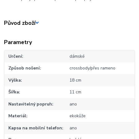
Původ zboží
Parametry
Určení
dámské
Způsob nošení
crossbody/přes rameno
Výška
18 cm
Šířka
11 cm
Nastavitelný popruh
ano
Materiál
ekokůže
Kapsa na mobilní telefon
ano