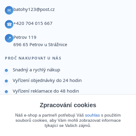
batohy123@post.cz
✉
+420 704 015 667
☎
Petrov 119
📍
696 65
Petrov u Strážnice
PROČ NAKUPOVAT U NÁS
Snadný a rychlý nákup
Vyřízení objednávky do 24 hodin
Vyřízení reklamace do 48 hodin
Dárek po dokončení objednávky
Zpracování cookies
Odesíláme i na Slovensko
Náš e-shop a partneři potřebují Váš
souhlas
s použitím
souborů cookies, aby Vám mohli zobrazovat informace
Doprava 65 Kč nad 499 Kč
týkající se Vašich zájmů.