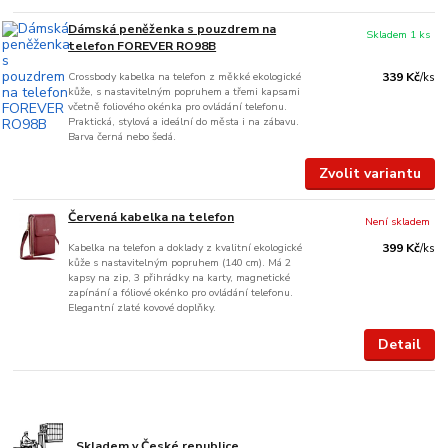
Dámská peněženka s pouzdrem na
Skladem 1 ks
telefon FOREVER RO98B
Crossbody kabelka na telefon z měkké ekologické
339 Kč
/
ks
kůže, s nastavitelným popruhem a třemi kapsami
včetně foliového okénka pro ovládání telefonu.
Praktická, stylová a ideální do města i na zábavu.
Barva černá nebo šedá.
Zvolit variantu
Červená kabelka na telefon
Není skladem
Kabelka na telefon a doklady z kvalitní ekologické
399 Kč
/
ks
kůže s nastavitelným popruhem (140 cm). Má 2
kapsy na zip, 3 přihrádky na karty, magnetické
zapínání a fóliové okénko pro ovládání telefonu.
Elegantní zlaté kovové doplňky.
Detail
Skladem v České republice