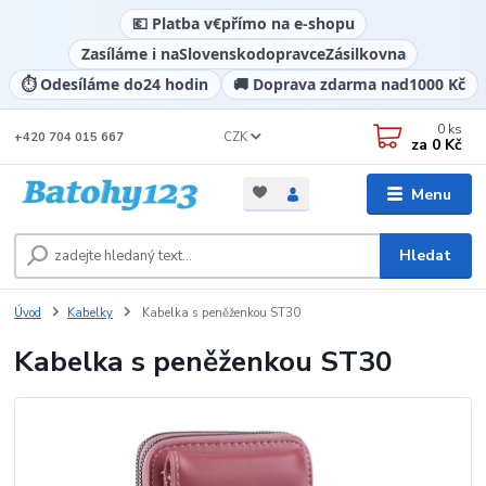
💶 Platba v
€
přímo na e-shopu
Zasíláme i na
Slovensko
dopravce
Zásilkovna
⏱️ Odesíláme do
24 hodin
🚚 Doprava zdarma nad
1000 Kč
0
ks
CZK
+420 704 015 667
za
0 Kč
Menu
Hledat
Úvod
Kabelky
Kabelka s peněženkou ST30
Kabelka s peněženkou ST30