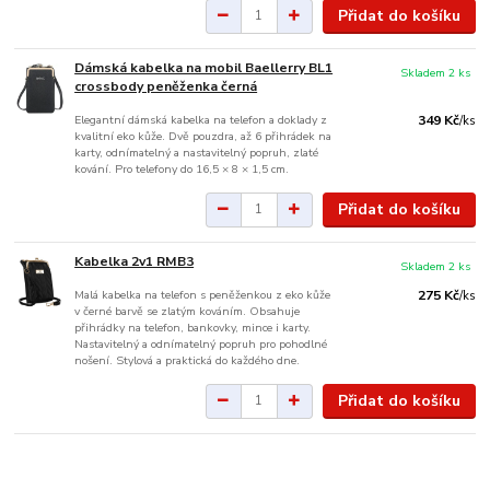
Přidat do košíku
Dámská kabelka na mobil Baellerry BL1
Skladem 2 ks
crossbody peněženka černá
Elegantní dámská kabelka na telefon a doklady z
349 Kč
/
ks
kvalitní eko kůže. Dvě pouzdra, až 6 přihrádek na
karty, odnímatelný a nastavitelný popruh, zlaté
kování. Pro telefony do 16,5 × 8 × 1,5 cm.
Přidat do košíku
Kabelka 2v1 RMB3
Skladem 2 ks
Malá kabelka na telefon s peněženkou z eko kůže
275 Kč
/
ks
v černé barvě se zlatým kováním. Obsahuje
přihrádky na telefon, bankovky, mince i karty.
Nastavitelný a odnímatelný popruh pro pohodlné
nošení. Stylová a praktická do každého dne.
Přidat do košíku