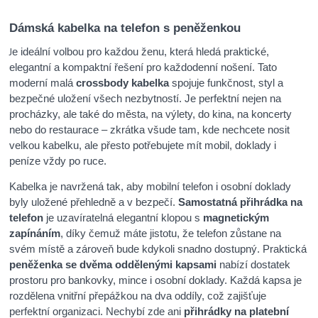
Dámská kabelka na telefon s peněženkou
J
e ideální volbou pro každou ženu, která hledá praktické,
elegantní a kompaktní řešení pro každodenní nošení. Tato
moderní malá
crossbody kabelka
spojuje funkčnost, styl a
bezpečné uložení všech nezbytností. Je perfektní nejen na
procházky, ale také do města, na výlety, do kina, na koncerty
nebo do restaurace – zkrátka všude tam, kde nechcete nosit
velkou kabelku, ale přesto potřebujete mít mobil, doklady i
peníze vždy po ruce.
Kabelka je navržená tak, aby mobilní telefon i osobní doklady
byly uložené přehledně a v bezpečí.
Samostatná přihrádka na
telefon
je uzavíratelná elegantní klopou s
magnetickým
zapínáním
, díky čemuž máte jistotu, že telefon zůstane na
svém místě a zároveň bude kdykoli snadno dostupný. Praktická
peněženka se dvěma oddělenými kapsami
nabízí dostatek
prostoru pro bankovky, mince i osobní doklady. Každá kapsa je
rozdělena vnitřní přepážkou na dva oddíly, což zajišťuje
perfektní organizaci. Nechybí zde ani
přihrádky na platební