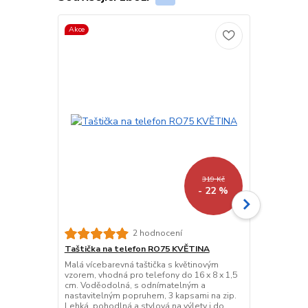
Akce
319 Kč
- 22 %
Taštička na
2 hodnocení
Lehká dámská
Taštička na telefon RO75 KVĚTINA
s nastavitel
Malá vícebarevná taštička s květinovým
zip, otvorem
vzorem, vhodná pro telefony do 16 x 8 x 1,5
detaily. Ideá
cm. Voděodolná, s odnímatelným a
Voděodolná,
nastavitelným popruhem, 3 kapsami na zip.
Lehká, pohodlná a stylová na výlety i do