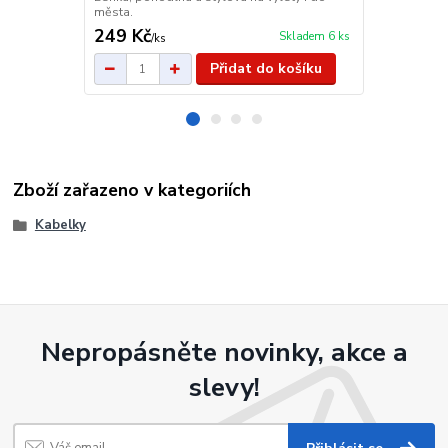
města.
249 Kč
299 Kč
Skladem 6 ks
/
ks
/
ks
Přidat do košíku
Zboží zařazeno v kategoriích
Kabelky
Nepropásněte novinky, akce a
slevy!