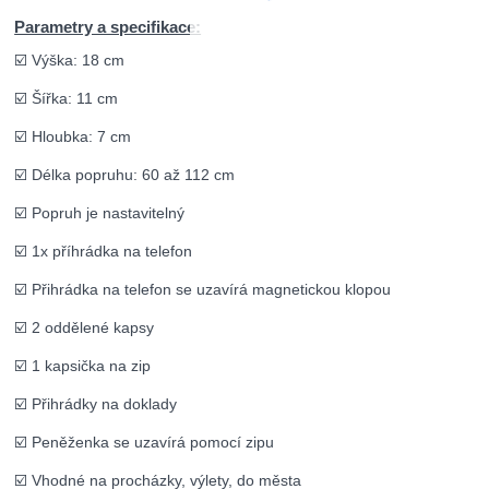
Parametry a specifikace:
☑️ Výška: 18 cm
☑️ Šířka: 11 cm
☑️ Hloubka: 7 cm
☑️ Délka popruhu: 60 až 112 cm
☑️ Popruh je nastavitelný
☑️ 1x příhrádka na telefon
☑️ Přihrádka na telefon se uzavírá magnetickou klopou
☑️ 2 oddělené kapsy
☑️ 1 kapsička na zip
☑️ Přihrádky na doklady
☑️ Peněženka se uzavírá pomocí zipu
☑️ Vhodné na procházky, výlety, do města