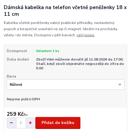
Dámská kabelka na telefon včetně peněženky 18 x
11 cm
Kabelka včetně peněženky nabízí praktické přihrádky, nastavitelný
popruh a bezpečné uzavírání na zip či magnet. Ideální na procházky,
výlety i do města. Dostupná v pěti barvách.
celý popis
Dostupnost
Skladem 1 ks
Doba dodání
Zboží Vám můžeme doručit již 11.08.2026 do 17:00.
Stačí, když zboží objednáte nejpozději do zítra do
5:00
Barva
Nejsme plátci DPH
259 Kč
/
ks
Přidat do košíku