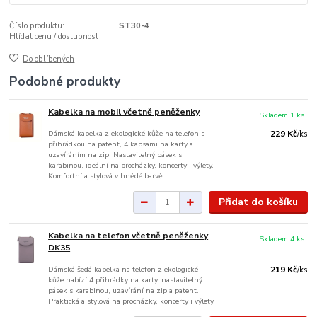
Číslo produktu:
ST30-4
Hlídat cenu / dostupnost
Do oblíbených
Podobné produkty
Kabelka na mobil včetně peněženky
Skladem 1 ks
Dámská kabelka z ekologické kůže na telefon s
229 Kč
/
ks
přihrádkou na patent, 4 kapsami na karty a
uzavíráním na zip. Nastavitelný pásek s
karabinou, ideální na procházky, koncerty i výlety.
Komfortní a stylová v hnědé barvě.
Přidat do košíku
Kabelka na telefon včetně peněženky
Skladem 4 ks
DK35
Dámská šedá kabelka na telefon z ekologické
219 Kč
/
ks
kůže nabízí 4 přihrádky na karty, nastavitelný
pásek s karabinou, uzavírání na zip a patent.
Praktická a stylová na procházky, koncerty i výlety.