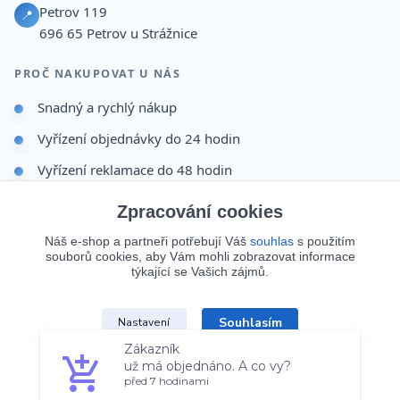
Petrov 119
📍
696 65
Petrov u Strážnice
PROČ NAKUPOVAT U NÁS
Snadný a rychlý nákup
Vyřízení objednávky do 24 hodin
Vyřízení reklamace do 48 hodin
Dárek po dokončení objednávky
Zpracování cookies
Odesíláme i na Slovensko
Náš e-shop a partneři potřebují Váš
souhlas
s použitím
souborů cookies, aby Vám mohli zobrazovat informace
Doprava 65 Kč nad 499 Kč
týkající se Vašich zájmů.
Zákazník
Souhlasím
Nastavení
už má objednáno. A co vy?
© 2026 Batohy123.cz. Všechna práva vyhrazena.
před 7 hodinami
Souhlas můžete odmítnout
zde
.
Vytvořeno na
Eshop-rychle.cz
Overenyweb.cz