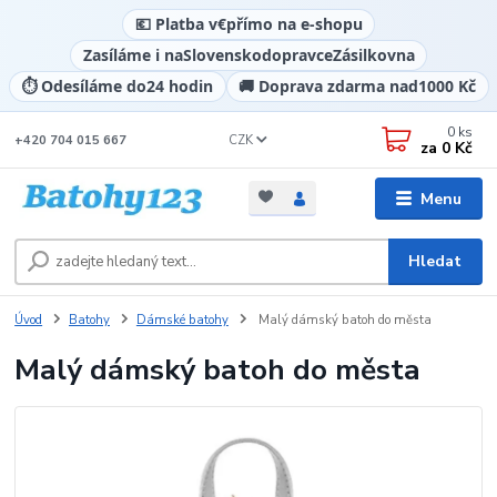
💶 Platba v
€
přímo na e-shopu
Zasíláme i na
Slovensko
dopravce
Zásilkovna
⏱️ Odesíláme do
24 hodin
🚚 Doprava zdarma nad
1000 Kč
0
ks
CZK
+420 704 015 667
za
0 Kč
Menu
Hledat
Úvod
Batohy
Dámské batohy
Malý dámský batoh do města
Malý dámský batoh do města