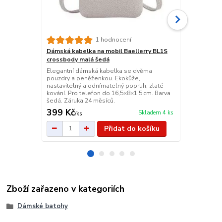
1 hodnocení
Dámská kabelka na mobil Baellerry BL1S
Dámská kabe
crossbody malá šedá
Malá kabelk
mobil do veli
Elegantní dámská kabelka se dvěma
fóliové okén
pouzdry a peněženkou. Ekokůže,
popruh až 14
nastavitelný a odnímatelný popruh, zlaté
Stylový dopl
kování. Pro telefon do 16,5×8×1,5 cm. Barva
večer.
šedá. Záruka 24 měsíců.
399 Kč
165 Kč
Skladem 4 ks
/
ks
/
ks
Přidat do košíku
Zboží zařazeno v kategoriích
Dámské batohy