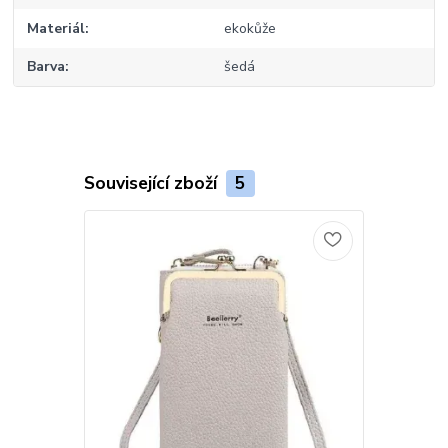
Materiál
ekokůže
Barva
šedá
Související zboží
5