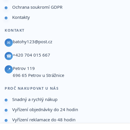
Ochrana soukromí GDPR
Kontakty
KONTAKT
batohy123@post.cz
✉
+420 704 015 667
☎
Petrov 119
📍
696 65
Petrov u Strážnice
PROČ NAKUPOVAT U NÁS
Snadný a rychlý nákup
Vyřízení objednávky do 24 hodin
Vyřízení reklamace do 48 hodin
Dárek po dokončení objednávky