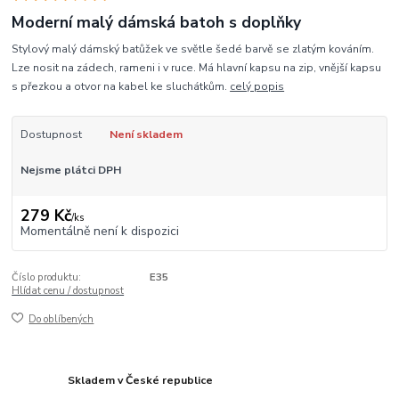
Moderní malý dámská batoh s doplňky
Stylový malý dámský batůžek ve světle šedé barvě se zlatým kováním.
Lze nosit na zádech, rameni i v ruce. Má hlavní kapsu na zip, vnější kapsu
s přezkou a otvor na kabel ke sluchátkům.
celý popis
Dostupnost
Není skladem
Nejsme plátci DPH
279 Kč
/
ks
Momentálně není k dispozici
Číslo produktu:
E35
Hlídat cenu / dostupnost
Do oblíbených
Skladem v České republice