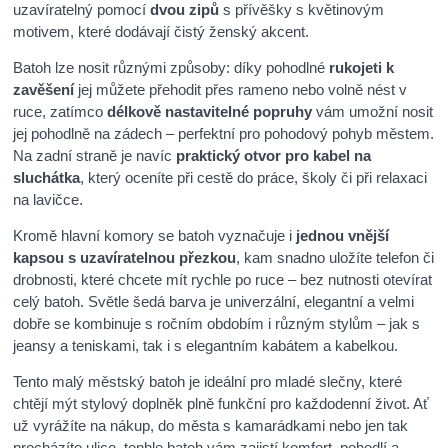
uzavíratelný pomocí
dvou zipů
s přívěšky s květinovým
motivem, které dodávají čistý ženský akcent.
Batoh lze nosit různými způsoby: díky pohodlné
rukojeti k
zavěšení
jej můžete přehodit přes rameno nebo volně nést v
ruce, zatímco
délkově nastavitelné popruhy
vám umožní nosit
jej pohodlně na zádech – perfektní pro pohodový pohyb městem.
Na zadní straně je navíc
praktický otvor pro kabel na
sluchátka
, který oceníte při cestě do práce, školy či při relaxaci
na lavičce.
Kromě hlavní komory se batoh vyznačuje i
jednou vnější
kapsou s uzavíratelnou přezkou
, kam snadno uložíte telefon či
drobnosti, které chcete mít rychle po ruce – bez nutnosti otevírat
celý batoh. Světle šedá barva je univerzální, elegantní a velmi
dobře se kombinuje s ročním obdobím i různým stylům – jak s
jeansy a teniskami, tak i s elegantním kabátem a kabelkou.
Tento malý městský batoh je ideální pro mladé slečny, které
chtějí mýt stylový doplněk plně funkční pro každodenní život. Ať
už vyrážíte na nákup, do města s kamarádkami nebo jen tak
prochází­te ulice, tenhle batoh vám zajistí komfort, pohodlí a