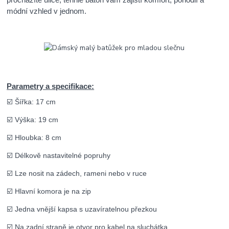
módní vzhled v jednom.
Parametry a specifikace:
☑️ Šířka: 17 cm
☑️ Výška: 19 cm
☑️ Hloubka: 8 cm
☑️ Délkově nastavitelné popruhy
☑️ Lze nosit na zádech, rameni nebo v ruce
☑️ Hlavní komora je na zip
☑️ Jedna vnější kapsa s uzavíratelnou přezkou
☑️ Na zadní straně je otvor pro kabel na sluchátka