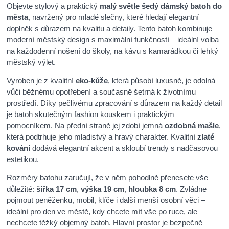
Objevte stylový a praktický
malý světle šedý dámský batoh do
města
, navržený pro mladé slečny, které hledají elegantní
doplněk s důrazem na kvalitu a detaily. Tento batoh kombinuje
moderní městský design s maximální funkčností – ideální volba
na každodenní nošení do školy, na kávu s kamarádkou či lehký
městský výlet.
Vyroben je z kvalitní
eko-kůže
, která působí luxusně, je odolná
vůči běžnému opotřebení a současně šetrná k životnímu
prostředí. Díky pečlivému zpracování s důrazem na každý detail
je batoh skutečným fashion kouskem i praktickým
pomocníkem. Na přední straně jej zdobí jemná
ozdobná mašle
,
která podtrhuje jeho mladistvý a hravý charakter. Kvalitní
zlaté
kování
dodává elegantní akcent a skloubí trendy s nadčasovou
estetikou.
Rozměry batohu zaručují, že v něm pohodlně přenesete vše
důležité:
šířka 17 cm
,
výška 19 cm
,
hloubka 8 cm
. Zvládne
pojmout peněženku, mobil, klíče i další menší osobní věci –
ideální pro den ve městě, kdy chcete mít vše po ruce, ale
nechcete těžký objemný batoh. Hlavní prostor je bezpečně