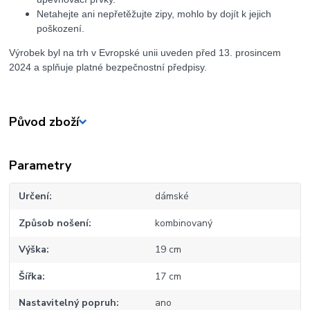
Netahejte ani nepřetěžujte zipy, mohlo by dojít k jejich
poškození.
Výrobek byl na trh v Evropské unii uveden před 13. prosincem
2024 a splňuje platné bezpečnostní předpisy.
Původ zboží
Parametry
Určení
dámské
Způsob nošení
kombinovaný
Výška
19 cm
Šířka
17 cm
Nastavitelný popruh
ano