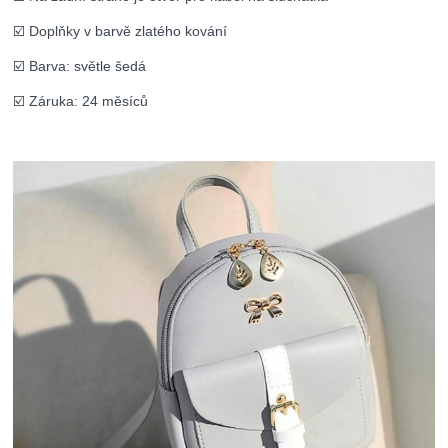
☑️ Doplňky v barvě zlatého kování
☑️ Barva: světle šedá
☑️ Záruka: 24 měsíců