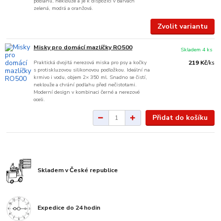
podlahu, neklouže a je k dispozici v barvách
zelená, modrá a oranžová.
Zvolit variantu
Misky pro domácí mazlíčky RO500
Skladem 4 ks
Praktická dvojitá nerezová miska pro psy a kočky
219 Kč
/
ks
s protiskluzovou silikonovou podložkou. Ideální na
krmivo i vodu, objem 2× 350 ml. Snadno se čistí,
neklouže a chrání podlahu před nečistotami.
Moderní design v kombinaci černé a nerezové
oceli.
Přidat do košíku
Skladem v České republice
Expedice do 24 hodin