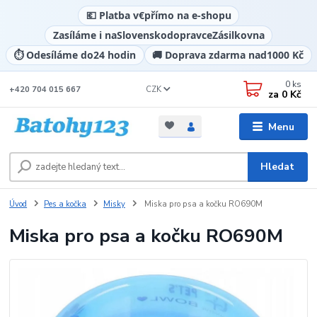
💶 Platba v
€
přímo na e-shopu
Zasíláme i na
Slovensko
dopravce
Zásilkovna
⏱️ Odesíláme do
24 hodin
🚚 Doprava zdarma nad
1000 Kč
0
ks
CZK
+420 704 015 667
za
0 Kč
Menu
Hledat
Úvod
Pes a kočka
Misky
Miska pro psa a kočku RO690M
Miska pro psa a kočku RO690M