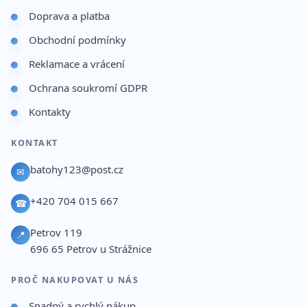
Doprava a platba
Obchodní podmínky
Reklamace a vrácení
Ochrana soukromí GDPR
Kontakty
KONTAKT
batohy123@post.cz
✉
+420 704 015 667
☎
Petrov 119
📍
696 65
Petrov u Strážnice
PROČ NAKUPOVAT U NÁS
Snadný a rychlý nákup