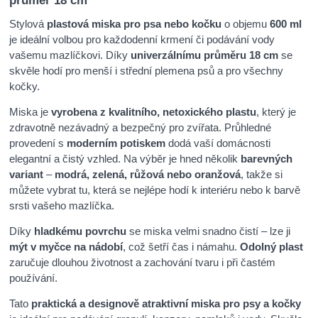
průměr 18 cm
Stylová
plastová miska pro psa nebo kočku
o objemu
600 ml
je ideální volbou pro každodenní krmení či podávání vody
vašemu mazlíčkovi. Díky
univerzálnímu průměru 18 cm
se
skvěle hodí pro menší i střední plemena psů a pro všechny
kočky.
Miska je
vyrobena z kvalitního, netoxického plastu
, který je
zdravotně nezávadný a bezpečný pro zvířata. Průhledné
provedení s
moderním potiskem
dodá vaší domácnosti
elegantní a čistý vzhled. Na výběr je hned několik
barevných
variant
–
modrá, zelená, růžová nebo oranžová
, takže si
můžete vybrat tu, která se nejlépe hodí k interiéru nebo k barvě
srsti vašeho mazlíčka.
Díky
hladkému povrchu
se miska velmi snadno čistí – lze ji
mýt v myčce na nádobí
, což šetří čas i námahu.
Odolný plast
zaručuje dlouhou životnost a zachování tvaru i při častém
používání.
Tato
praktická a designově atraktivní miska pro psy a kočky