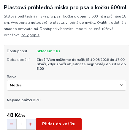
Plastová průhledná miska pro psa a kočku 600ml
Stylová průhledná miska pro psa i kočku o objemu 600 ml a průměru 18
cm. Vyrobena z netoxického plastu, vhodná do myčky. Kvalitní, odolná a
snadno omyvatelná. Dostupná v barvách: modrá, zelená, růžová,
oranžová.
celý popis
Dostupnost
Skladem 3 ks
Doba dodání
Zboží Vám můžeme doručit již 10.08.2026 do 17:00.
Stačí, když zboží objednáte nejpozději do zítra do
5:00
Barva
Nejsme plátci DPH
48 Kč
/
ks
Přidat do košíku