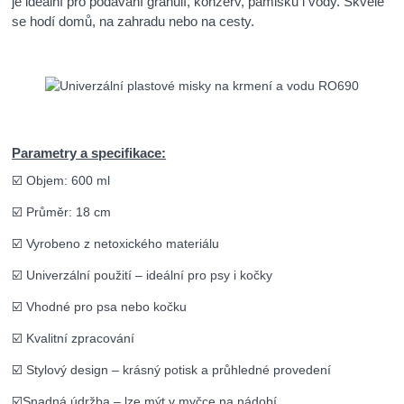
je ideální pro podávání granulí, konzerv, pamlsků i vody. Skvěle
se hodí domů, na zahradu nebo na cesty.
Parametry a specifikace:
☑️ Objem: 600 ml
☑️ Průměr: 18 cm
☑️ Vyrobeno z netoxického materiálu
☑️ Univerzální použití – ideální pro psy i kočky
☑️ Vhodné pro psa nebo kočku
☑️ Kvalitní zpracování
☑️ Stylový design – krásný potisk a průhledné provedení
☑️
Snadná údržba – lze mýt v myčce na nádobí