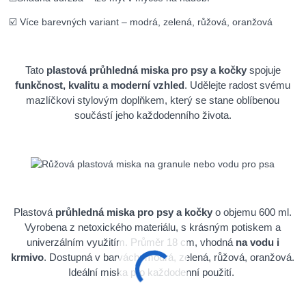
☑️ Více barevných variant – modrá, zelená, růžová, oranžová
Tato
plastová průhledná miska pro psy a kočky
spojuje
funkčnost, kvalitu a moderní vzhled
. Udělejte radost svému
mazlíčkovi stylovým doplňkem, který se stane oblíbenou
součástí jeho každodenního života.
Plastová
průhledná miska pro psy a kočky
o objemu 600 ml.
Vyrobena z netoxického materiálu, s krásným potiskem a
univerzálním využitím. Průměr 18 cm, vhodná
na vodu i
krmivo
. Dostupná v barvách: modrá, zelená, růžová, oranžová.
Ideální miska pro každodenní použití.