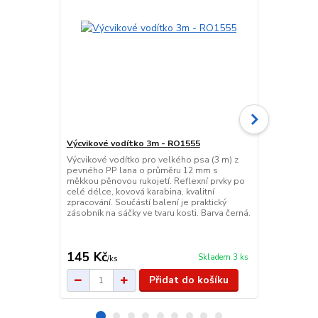
Výcvikové vodítko 3m - RO1555
Velká nerez
RO2554
Výcvikové vodítko pro velkého psa (3 m) z
pevného PP lana o průměru 12 mm s
Praktická ne
měkkou pěnovou rukojetí. Reflexní prvky po
1600 ml s p
celé délce, kovová karabina, kvalitní
Stabilní, hy
zpracování. Součástí balení je praktický
sejmutí gumy
zásobník na sáčky ve tvaru kosti. Barva černá.
podlahy, ide
v barvách mo
145 Kč
139 Kč
Skladem 3 ks
/
ks
/
ks
Přidat do košíku