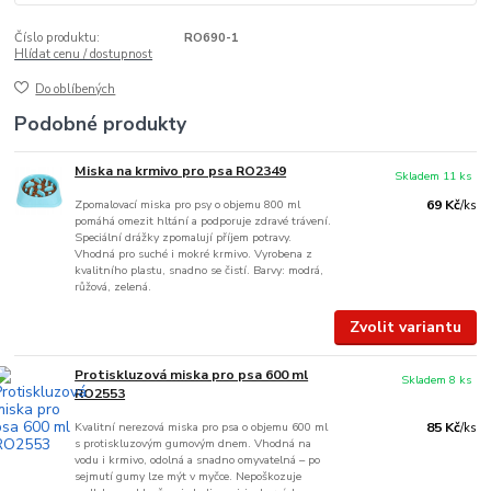
Číslo produktu:
RO690-1
Hlídat cenu / dostupnost
Do oblíbených
Podobné produkty
Miska na krmivo pro psa RO2349
Skladem 11 ks
Zpomalovací miska pro psy o objemu 800 ml
69 Kč
/
ks
pomáhá omezit hltání a podporuje zdravé trávení.
Speciální drážky zpomalují příjem potravy.
Vhodná pro suché i mokré krmivo. Vyrobena z
kvalitního plastu, snadno se čistí. Barvy: modrá,
růžová, zelená.
Zvolit variantu
Protiskluzová miska pro psa 600 ml
Skladem 8 ks
RO2553
Kvalitní nerezová miska pro psa o objemu 600 ml
85 Kč
/
ks
s protiskluzovým gumovým dnem. Vhodná na
vodu i krmivo, odolná a snadno omyvatelná – po
sejmutí gumy lze mýt v myčce. Nepoškozuje