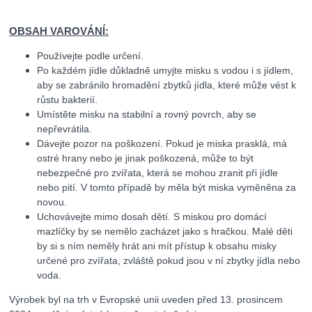
OBSAH VAROVÁNÍ:
Používejte podle určení.
Po každém jídle důkladně umyjte misku s vodou i s jídlem,
aby se zabránilo hromadění zbytků jídla, které může vést k
růstu bakterií.
Umístěte misku na stabilní a rovný povrch, aby se
nepřevrátila.
Dávejte pozor na poškození. Pokud je miska prasklá, má
ostré hrany nebo je jinak poškozená, může to být
nebezpečné pro zvířata, která se mohou zranit při jídle
nebo pití. V tomto případě by měla být miska vyměněna za
novou.
Uchovávejte mimo dosah dětí. S miskou pro domácí
mazlíčky by se nemělo zacházet jako s hračkou. Malé děti
by si s ním neměly hrát ani mít přístup k obsahu misky
určené pro zvířata, zvláště pokud jsou v ní zbytky jídla nebo
voda.
Výrobek byl na trh v Evropské unii uveden před 13. prosincem