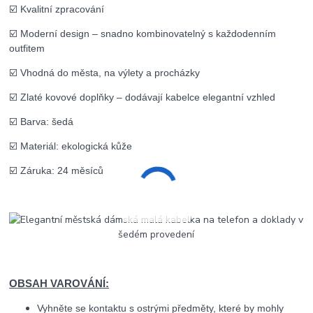
☑️ Kvalitní zpracování
☑️ Moderní design – snadno kombinovatelný s každodenním
outfitem
☑️ Vhodná do města, na výlety a procházky
☑️ Zlaté kovové doplňky – dodávají kabelce elegantní vzhled
☑️ Barva: šedá
☑️ Materiál: ekologická kůže
☑️ Záruka: 24 měsíců
OBSAH VAROVÁNÍ:
Vyhněte se kontaktu s ostrými předměty, které by mohly