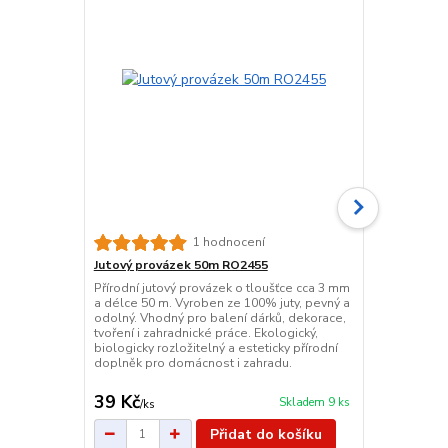
1 hodnocení
Jutový provázek 50m RO2455
Pikniková d
Přírodní jutový provázek o tloušťce cca 3 mm
Praktická pi
a délce 50 m. Vyroben ze 100% juty, pevný a
modré barvě.
odolný. Vhodný pro balení dárků, dekorace,
takže vás oc
tvoření i zahradnické práce. Ekologický,
čistí vlhkým
biologicky rozložitelný a esteticky přírodní
kompaktního 
doplněk pro domácnost i zahradu.
zapínání na 
ideální na ce
39 Kč
139 Kč
Skladem 9 ks
/
ks
/
ks
Přidat do košíku