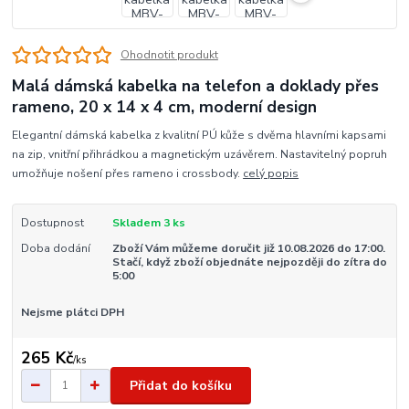
Ohodnotit produkt
Malá dámská kabelka na telefon a doklady přes
rameno, 20 x 14 x 4 cm, moderní design
Elegantní dámská kabelka z kvalitní PÚ kůže s dvěma hlavními kapsami
na zip, vnitřní přihrádkou a magnetickým uzávěrem. Nastavitelný popruh
umožňuje nošení přes rameno i crossbody.
celý popis
Dostupnost
Skladem 3 ks
Doba dodání
Zboží Vám můžeme doručit již 10.08.2026 do 17:00.
Stačí, když zboží objednáte nejpozději do zítra do
5:00
Nejsme plátci DPH
265 Kč
/
ks
Přidat do košíku