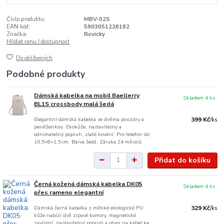
Číslo produktu:
MBV-02S
EAN kód:
5903051226182
Značka:
Rovicky
Hlídat cenu / dostupnost
Do oblíbených
Podobné produkty
Dámská kabelka na mobil Baellerry
Skladem 4 ks
BL1S crossbody malá šedá
Elegantní dámská kabelka se dvěma pouzdry a
399 Kč
/
ks
peněženkou. Ekokůže, nastavitelný a
odnímatelný popruh, zlaté kování. Pro telefon do
16,5×8×1,5 cm. Barva šedá. Záruka 24 měsíců.
Přidat do košíku
Černá kožená dámská kabelka DK05
Skladem 4 ks
přes rameno elegantní
Dámská černá kabelka z měkké ekologické PU
329 Kč
/
ks
kůže nabízí dvě zipové komory, magnetické
zavírání, nastavitelný popruh a otvor na kabel ke