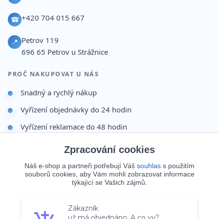
+420 704 015 667
☎
Petrov 119
📍
696 65
Petrov u Strážnice
PROČ NAKUPOVAT U NÁS
Snadný a rychlý nákup
Vyřízení objednávky do 24 hodin
Vyřízení reklamace do 48 hodin
Dárek po dokončení objednávky
Zpracování cookies
Odesíláme i na Slovensko
Náš e-shop a partneři potřebují Váš
souhlas
s použitím
souborů cookies, aby Vám mohli zobrazovat informace
Doprava 65 Kč nad 499 Kč
týkající se Vašich zájmů.
Zákazník
Souhlasím
Nastavení
už má objednáno. A co vy?
© 2026 Batohy123.cz. Všechna práva vyhrazena.