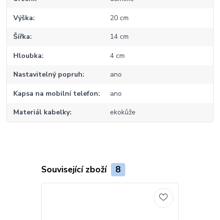
Výška
20 cm
Šířka
14 cm
Hloubka
4 cm
Nastavitelný popruh
ano
Kapsa na mobilní telefon
ano
Materiál kabelky
ekokůže
Související zboží
8