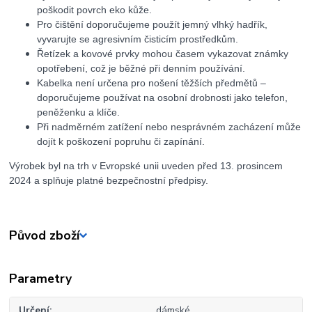
poškodit povrch eko kůže.
Pro čištění doporučujeme použít jemný vlhký hadřík,
vyvarujte se agresivním čisticím prostředkům.
Řetízek a kovové prvky mohou časem vykazovat známky
opotřebení, což je běžné při denním používání.
Kabelka není určena pro nošení těžších předmětů –
doporučujeme používat na osobní drobnosti jako telefon,
peněženku a klíče.
Při nadměrném zatížení nebo nesprávném zacházení může
dojít k poškození popruhu či zapínání.
Výrobek byl na trh v Evropské unii uveden před 13. prosincem
2024 a splňuje platné bezpečnostní předpisy.
Původ zboží
Parametry
Určení
dámské