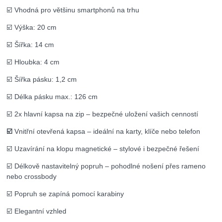
☑️ Vhodná pro většinu smartphonů na trhu
☑️ Výška: 20 cm
☑️ Šířka: 14 cm
☑️ Hloubka: 4 cm
☑️ Šířka pásku: 1,2 cm
☑️ Délka pásku max.: 126 cm
☑️ 2x hlavní kapsa na zip – bezpečné uložení vašich cenností
☑️
Vnitřní otevřená kapsa – ideální na karty, klíče nebo telefon
☑️ Uzavírání na klopu magnetické – stylové i bezpečné řešení
☑️ Délkově nastavitelný popruh – pohodlné nošení přes rameno
nebo crossbody
☑️ Popruh se zapíná pomocí karabiny
☑️ Elegantní vzhled