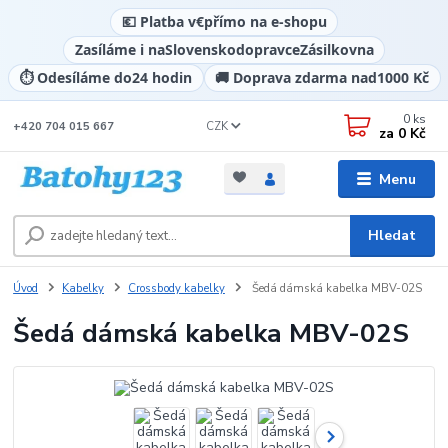
💶 Platba v
€
přímo na e-shopu
Zasíláme i na
Slovensko
dopravce
Zásilkovna
⏱️ Odesíláme do
24 hodin
🚚 Doprava zdarma nad
1000 Kč
0
ks
CZK
+420 704 015 667
za
0 Kč
Menu
Hledat
Úvod
Kabelky
Crossbody kabelky
Šedá dámská kabelka MBV-02S
Šedá dámská kabelka MBV-02S