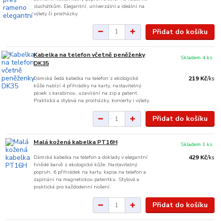
sluchátkům. Elegantní, univerzální a ideální na
výlety či procházky.
Přidat do košíku
Kabelka na telefon včetně peněženky
Skladem 4 ks
DK35
Dámská šedá kabelka na telefon z ekologické
219 Kč
/
ks
kůže nabízí 4 přihrádky na karty, nastavitelný
pásek s karabinou, uzavírání na zip a patent.
Praktická a stylová na procházky, koncerty i výlety.
Přidat do košíku
Malá kožená kabelka PT16H
Skladem 1 ks
Dámská kabelka na telefon a doklady v elegantní
429 Kč
/
ks
hnědé barvě z ekologické kůže. Nastavitelný
popruh, 6 přihrádek na karty, kapsa na telefon a
zapínání na magnetickou patentku. Stylová a
praktická pro každodenní nošení.
Přidat do košíku