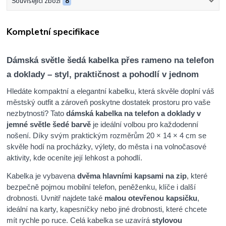
Související zboží
8
Kompletní specifikace
Dámská světle šedá kabelka přes rameno na telefon
a doklady – styl, praktičnost a pohodlí v jednom
Hledáte kompaktní a elegantní kabelku, která skvěle doplní váš
městský outfit a zároveň poskytne dostatek prostoru pro vaše
nezbytnosti? Tato
dámská kabelka na telefon a doklady v
jemné světle šedé barvě
je ideální volbou pro každodenní
nošení. Díky svým praktickým rozměrům 20 × 14 × 4 cm se
skvěle hodí na procházky, výlety, do města i na volnočasové
aktivity, kde oceníte její lehkost a pohodlí.
Kabelka je vybavena
dvěma hlavními kapsami na zip
, které
bezpečně pojmou mobilní telefon, peněženku, klíče i další
drobnosti. Uvnitř najdete také
malou otevřenou kapsičku
,
ideální na karty, kapesníčky nebo jiné drobnosti, které chcete
mít rychle po ruce. Celá kabelka se uzavírá
stylovou