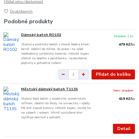
Hlídat cenu / dostupnost
Do oblíbených
Podobné produkty
Dámský batoh RO102
Skladem 1 ks
Stylový a praktický batoh v tmavě šedé a khaki
479 Kč
/
ks
barvě, ideální do města, do práce i na výlet.
Voděodolný syntetický materiál, několik kapes
včetně na telefon a peněženku, nastavitelné
popruhy a pohodlné nošení.
Přidat do košíku
Městský dámský batoh T113S
Není skladem
Stylový šedý batoh s moderním symetrickým
419 Kč
/
ks
střihem, ideální do školy, na univerzitu i výlety.
Má dvě zipové komory, několik kapes, nosíte ho
na zádech i rameni. Mírně vyztužené dno
zajišťuje pevnost a pohodlí.
Detail