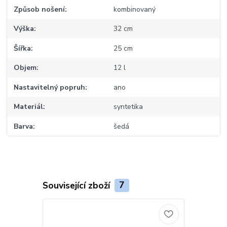
Způsob nošení
kombinovaný
Výška
32 cm
Šířka
25 cm
Objem
12 l
Nastavitelný popruh
ano
Materiál
syntetika
Barva
šedá
Související zboží
7