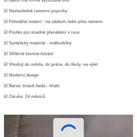
☑️ Batoh má mírně vyztužené dno
☑️ Nastavitelné ramenní popruhy
☑️ Pohodlné nošení - na zádech nebo přes rameno
☑️ Poutko pro snadné přenášení v ruce
☑️ Syntetický materiál - voděodolný
☑️ Stříbrné kovové kování
☑️ Vhodný do města, do práce, do školy, na výlet
☑️ Moderní design
☑️ Barva: tmavě šedá - khaki
☑️
Záruka: 24 měsíců