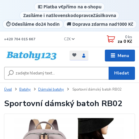
💶 Platba v
€
přímo na e-shopu
Zasíláme i na
Slovensko
dopravce
Zásilkovna
⏱️ Odesíláme do
24 hodin
🚚 Doprava zdarma nad
1000 Kč
0
ks
CZK
+420 704 015 667
za
0 Kč
Menu
Hledat
Úvod
Batohy
Dámské batohy
Sportovní dámský batoh RB02
Sportovní dámský batoh RB02