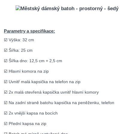
Parametry a specifikace:
☑️ Výška: 32 cm
☑️ Šířka: 25 cm
☑️ Šířka dno: 12,5 cm + 2,5 cm
☑️ Hlavní komora na zip
☑️ Uvnitř malá kapsička na telefon na zip
☑️ 2x malá otevřená kapsička uvnitř hlavní komory
☑️ Na zadní straně batohu kapsička na peněženku, telefon
☑️ 2x vnější kapsa na bocích
☑️ Přední kapsa na zip