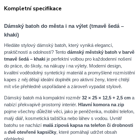
Kompletní specifikace
Dámský batoh do města i na výlet (tmavě šedá –
khaki)
Hledáte stylový dámský batoh, který vyniká elegancí,
praktičností a odolností? Tento
dámský městský batoh v barvě
tmavě šedá – khaki
je perfektní volbou pro každodenní nošení
do práce, do školy, na nákupy i na výlety. Moderní design,
kvalitní voděodolný syntetický materiál a promyšlené rozmístění
kapes z něj dělají ideální doplněk pro aktivní ženy, které chtějí
mít vše přehledně uspořádané a zároveň vypadat stylově.
Dámský batoh má kompaktní rozměr
32 × 25 × 12,5 + 2,5 cm
a
nabízí překvapivě prostorný interiér.
Hlavní komora na zip
pojme všechny důležité věci, jako je peněženka, mobilní telefon,
malý diář, kosmetická taštička nebo láhev s vodou. Uvnitř
batohu se nachází
malá zipová kapsa na telefon či drobnosti
a
dvě otevřené kapsičky
, které pomáhají udržet obsah
přehledný.