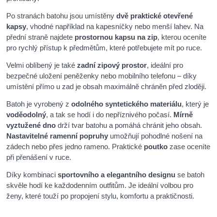
Po stranách batohu jsou umístěny
dvě praktické otevřené
kapsy
, vhodné například na kapesníčky nebo menší lahev. Na
přední straně najdete
prostornou kapsu na zip
, kterou oceníte
pro rychlý přístup k předmětům, které potřebujete mít po ruce.
Velmi oblíbený je také
zadní zipový prostor
, ideální pro
bezpečné uložení peněženky nebo mobilního telefonu – díky
umístění přímo u zad je obsah maximálně chráněn před zloději.
Batoh je vyrobený z
odolného syntetického materiálu
, který je
voděodolný
, a tak se hodí i do nepříznivého počasí.
Mírně
vyztužené dno
drží tvar batohu a pomáhá chránit jeho obsah.
Nastavitelné ramenní popruhy
umožňují pohodlné nošení na
zádech nebo přes jedno rameno. Praktické
poutko
zase oceníte
při přenášení v ruce.
Díky kombinaci
sportovního a elegantního designu
se batoh
skvěle hodí ke každodenním outfitům. Je ideální volbou pro
ženy, které touží po propojení stylu, komfortu a praktičnosti.