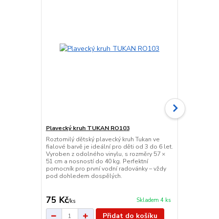
Plavecký kruh TUKAN RO103
Roztomilý dětský plavecký kruh Tukan ve
Organizér do
fialové barvě je ideální pro děti od 3 do 6 let.
věci, černý
Vyroben z odolného vinylu, s rozměry 57 ×
Praktický org
51 cm a nosností do 40 kg. Perfektní
přihrádkou, 
pomocník pro první vodní radovánky – vždy
Snadno složit
pod dohledem dospělých.
Rozměry až 5
černá.
75 Kč
176 Kč
Skladem 4 ks
/
ks
/
ks
Přidat do košíku