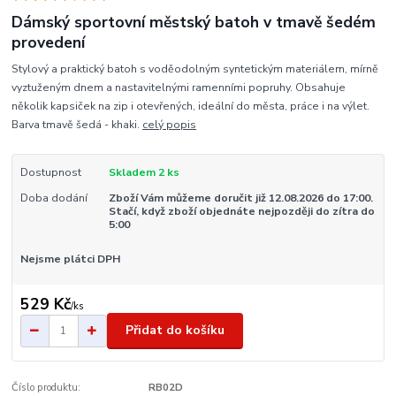
Dámský sportovní městský batoh v tmavě šedém
provedení
Stylový a praktický batoh s voděodolným syntetickým materiálem, mírně
vyztuženým dnem a nastavitelnými ramenními popruhy. Obsahuje
několik kapsiček na zip i otevřených, ideální do města, práce i na výlet.
Barva tmavě šedá - khaki.
celý popis
Dostupnost
Skladem 2 ks
Doba dodání
Zboží Vám můžeme doručit již 12.08.2026 do 17:00.
Stačí, když zboží objednáte nejpozději do zítra do
5:00
Nejsme plátci DPH
529 Kč
/
ks
Přidat do košíku
Číslo produktu:
RB02D