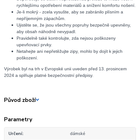
rychlejšímu opotřebení materiálů a snížení komfortu nošení.
Je-li mokrý - zcela vysušte, aby se zabránilo plísním a
nepříjemným zápachům.
Ujistěte se, že jsou všechny popruhy bezpečně upevněny,
aby obsah náhodně nevypadl.
Pravidelně také kontrolujte, zda nejsou poškozeny
upevňovací prvky.
Netahejte ani nepřetěžujte zipy, mohlo by dojít k jejich
poškození.
Výrobek byl na trh v Evropské unii uveden před 13. prosincem
2024 a splňuje platné bezpečnostní předpisy.
Původ zboží
Parametry
Určení
dámské