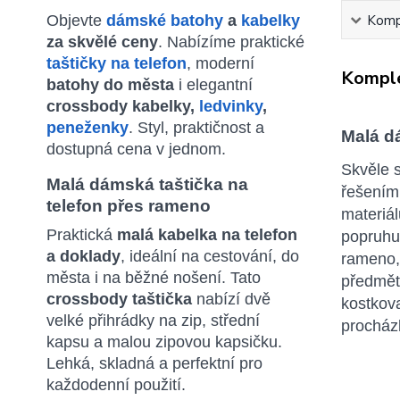
Objevte
dámské batohy
a
kabelky
Kompl
za skvělé ceny
. Nabízíme praktické
taštičky na telefon
, moderní
Komple
batohy do města
i elegantní
crossbody kabelky,
ledvinky
,
peneženky
. Styl, praktičnost a
Malá d
dostupná cena v jednom.
Skvěle s
Malá dámská taštička na
řešením 
telefon přes rameno
materiál
Praktická
malá kabelka na telefon
popruhu
a doklady
, ideální na cestování, do
rameno,
města i na běžné nošení. Tato
předmět
crossbody taštička
nabízí dvě
kostkova
velké přihrádky na zip, střední
procházk
kapsu a malou zipovou kapsičku.
Lehká, skladná a perfektní pro
každodenní použití.