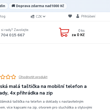
din
🚚 Doprava zdarma nad
1000 Kč
Blog
Přihlášení
CZK
 si rady? Zavolejte.
0
ks
za
0 Kč
 704 015 667
Ohodnotit produkt
ká malá taštička na mobilní telefon a
ady, 4x přihrádka na zip
dámská taštička na telefon a doklady s nastavitelným
em, více kapsami na zip, otvorem pro sluchátka a stylovými