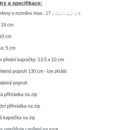
ry a specifikace:
lefony o rozměru max.: 17 x 8,5 x 1,5 cm
 19 cm
 10 cm
a: 5 cm
 přední kapsičky: 13,5 x 10 cm
telný popruh 130 cm - lze zkrátit
telný popruh
ká příhrádka na zip
dní přihrádka na zip
á kapsička na zip
ka umožňuje i nošení na ruce