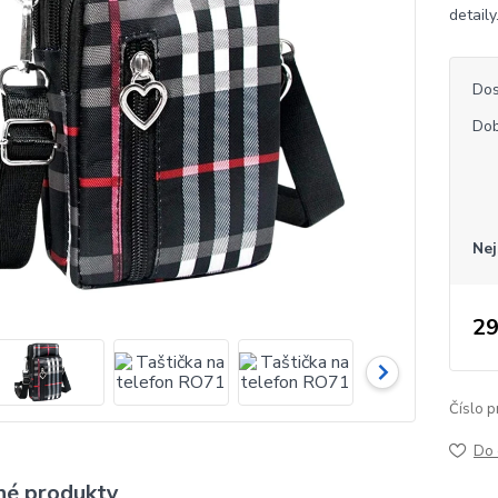
detaily
Dos
Dob
Nej
29
Číslo p
Do 
é produkty