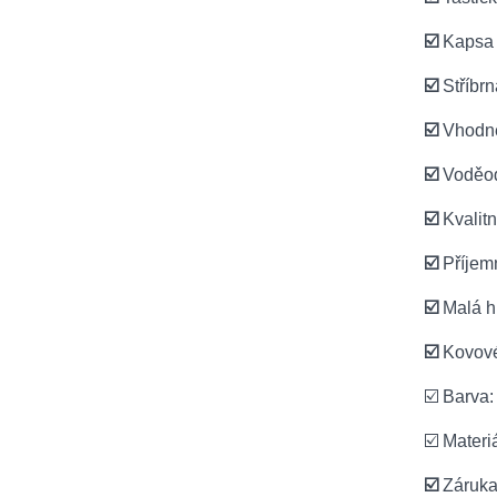
☑️
Kapsa 
☑️
Stříbr
☑️
Vhodné 
☑️
Voděod
☑️
Kvalit
☑️
Příjem
☑️
Malá h
☑️
Kovové
☑️ Barva:
☑️ Materi
☑️
Záruka