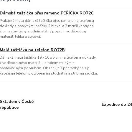
Dámská taštička přes rameno PEŘÍČKA RO72C
Praktická malá dámská taštička přes rameno na telefon a
doklady s barevnými peříčky. 2 hlavní a 2 menší kapsy na
zip, nastavitelný a odnímatelný popruh, voděodolný
materiál, lehká a stylová.
Malá taštička na telefon RO72B
Dámská malá taštička 19 x 10 x 5 cm na telefon a doklady
z voděodolného materiálu s odnímatelným a
nastavitelným popruhem. Obsahuje 3 přihrádky na zip,
kapsu na telefon s otvorem na sluchátka a stříbrná srdíčka.
Skladem v České
Expedice do 24
republice