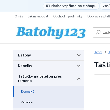
💶 Platba v
€
přímo na e-shopu
Zasí
O nás
Jak nakupovat
Obchodní podmínky
Doprava a plat
Úvod
T
Batohy
Tašt
Kabelky
Taštičky na telefon přes
rameno
Dámské
Pánské