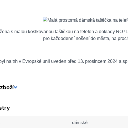
yl na trh v Evropské unii uveden před 13. prosincem 2024 a sp
zboží
etry
dámské