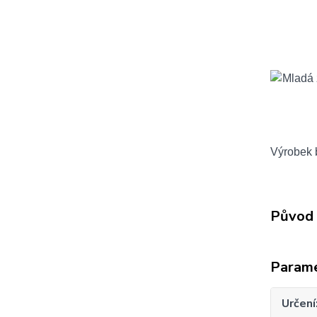
Výrobek b
Původ 
Param
Určení