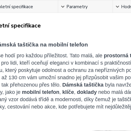
etní specifikace
Parametry
Hodn
tní specifikace
ámská taštička na mobilní telefon
e hodí pro každou příležitost. Tato malá, ale
prostorná 
pro lidi, kteří oceňují eleganci v kombinací s praktično
u, který poskytuje odolnost a ochranu za nepříznivých p
 až 130 cm vám umožní snadno jej přizpůsobit vašim pot
 tak přehozenou přes tělo.
Dámská taštička
byla navrže
y, jako je
mobilní telefon
,
klíče
,
doklady
nebo malá dám
ný vzor dodává třídě a modernosti, díky čemuž je tašti
y, cestování nebo akce, kde potřebujete mít nejdůležitě