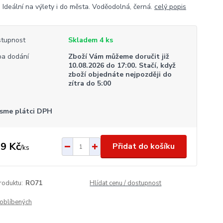
. Ideální na výlety i do města. Voděodolná, černá.
celý popis
tupnost
Skladem 4 ks
a dodání
Zboží Vám můžeme doručit již
10.08.2026 do 17:00. Stačí, když
zboží objednáte nejpozději do
zítra do 5:00
sme plátci DPH
9 Kč
Přidat do košíku
/
ks
roduktu:
RO71
Hlídat cenu / dostupnost
oblíbených