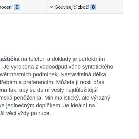
ocení
0
Související zboží
8
taštička
na telefon a doklady je perfektním
stí. Je vyrobena z vodoodpudivého syntetického
ovětrnostních podmínek. Nastavitelná délka
řebám a preferencím. Můžete ji nosit přes
na tak, aby se do ní vešly nejdůležitější
ská peněženka. Minimalistický, ale výrazný
čka jedinečným doplňkem. Je ideální na
jší věci vždy po ruce.