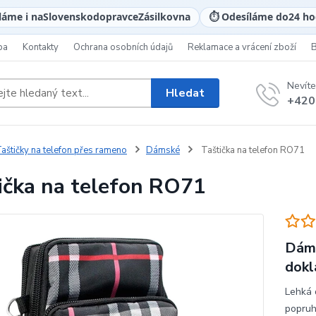
láme i na
Slovensko
dopravce
Zásilkovna
⏱️ Odesíláme do
24 ho
ba
Kontakty
Ochrana osobních údajů
Reklamace a vrácení zboží
Nevíte
Hledat
+420
aštičky na telefon přes rameno
Dámské
Taštička na telefon RO71
ička na telefon RO71
Dáms
dokl
Lehká 
popruh