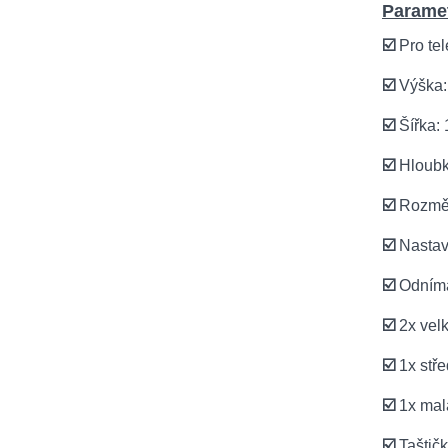
Paramet
☑️
Pro te
☑️
Výška:
☑️
Šířka:
☑️
Hloubk
☑️
Rozměr
☑️
Nastavi
☑️
Odníma
☑️
2x vel
☑️
1x stře
☑️
1x mal
☑️
Taštič