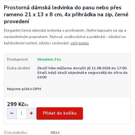
Prostorná dámská ledvinka do pasu nebo přes
rameno 21 x 13 x 8 cm, 4x přihrádka na zip, černé
provedení
Elegantní černá dámská ledvinka s prošíváním, čtyřmi kapsami na zip a
nastavitelným popruhem. Stylová, voděodolná a praktická – ideální na
každodenní nošení, výlety i cestování.
celý popis
Dostupnost
Skladem 3 ks
Doba dodání
Zboží Vám můžeme doručit již 11.08.2026 do 17:00.
Stačí, když zboží objednáte nejpozději do zítra do
24:00
Nejsme plátci DPH
299 Kč
/
ks
Přidat do košíku
Číslo produktu:
RB14