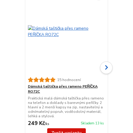
15 hodnocení
Dámská taštička přes rameno PEŘÍČKA
Elegantní m
RO72C
Dámský kože
kůže v elega
Praktická malá dámská taštička přes rameno
kapsami, zla
na telefon a doklady s barevnými peříčky. 2
ramenními p
hlavní a 2 menší kapsy na zip, nastavitelný a
pohodlné zap
odnímatelný popruh, voděodolný materiál,
snadné noše
lehká a stylová.
249 Kč
559 Kč
Skladem 13 ks
/
ks
/
ks
Zvolit variantu