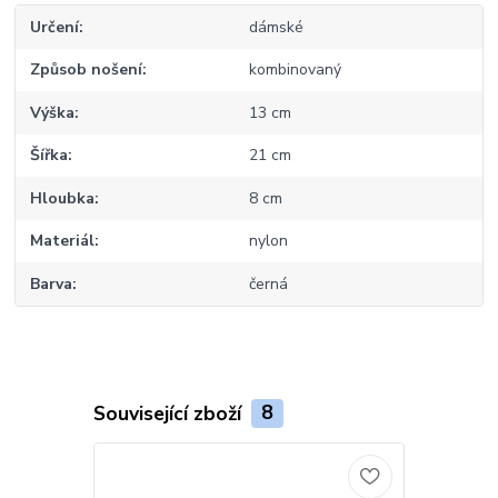
Určení
dámské
Způsob nošení
kombinovaný
Výška
13 cm
Šířka
21 cm
Hloubka
8 cm
Materiál
nylon
Barva
černá
Související zboží
8