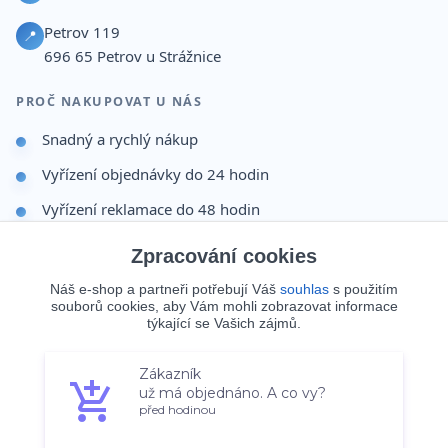
Petrov 119
📍
696 65
Petrov u Strážnice
PROČ NAKUPOVAT U NÁS
Snadný a rychlý nákup
Vyřízení objednávky do 24 hodin
Vyřízení reklamace do 48 hodin
Dárek po dokončení objednávky
Zpracování cookies
Odesíláme i na Slovensko
Náš e-shop a partneři potřebují Váš
souhlas
s použitím
souborů cookies, aby Vám mohli zobrazovat informace
Doprava 65 Kč nad 499 Kč
týkající se Vašich zájmů.
Zákazník
Souhlasím
Nastavení
už má objednáno. A co vy?
© 2026 Batohy123.cz. Všechna práva vyhrazena.
před hodinou
Souhlas můžete odmítnout
zde
.