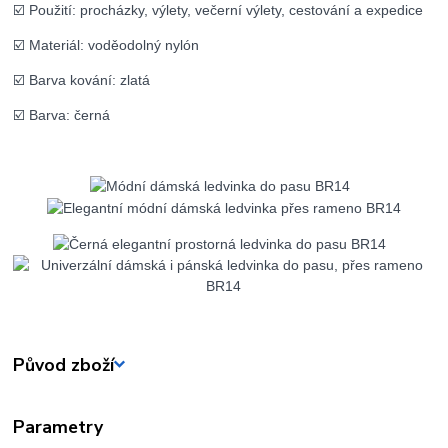
☑️ Použití: procházky, výlety, večerní výlety, cestování a expedice
☑️ Materiál: voděodolný nylón
☑️ Barva kování: zlatá
☑️ Barva: černá
Původ zboží
Parametry