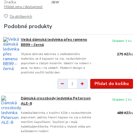
Značka:
J&W
Hlídat cenu / dostupnost
Do oblíbených
Podobné produkty
Velká dámská ledvinka přes rameno
Skladem 3 ks
BB99 – černá
Stylová dámská ledvinka z voděodolného
275 Kč
/
ks
materiálu se 4 kapsami na zip, nastavitelným
popruhem a zlatým kováním. Ideální na nošení v
pase, na boku i na zádech. Moderní design a
praktické využití každý den.
Přidat do košíku
Dámská crossbody ledvinka Peterson
Skladem 2 ks
ALE-8
Kabelka/ledvinka z kvalitní kůže s nastavitelným
489 Kč
/
ks
popruhem, jednou hlavní kapsou na zip a dvěma
menšími kapsičkami. Součástí je i malá
kabelka/peněženka. Praktická a stylová volba pro
každodenní nošení.