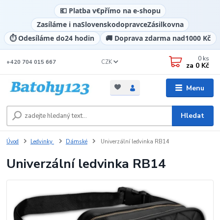
💶 Platba v
€
přímo na e-shopu
Zasíláme i na
Slovensko
dopravce
Zásilkovna
⏱️ Odesíláme do
24 hodin
🚚 Doprava zdarma nad
1000 Kč
0
ks
CZK
+420 704 015 667
za
0 Kč
Menu
Hledat
Úvod
Ledvinky
Dámské
Univerzální ledvinka RB14
Univerzální ledvinka RB14