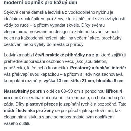
moderní doplněk pro každý den
Stylová černá dámská ledvinka z voděodolného nylónu je
ideálním společníkem pro ženy, které chtějí mít své nezbytnosti
vždy po ruce – a přitom vypadat skvěle. Díky svému
elegantnímu prošívanému designu a zlatému kování se hodí
nejen na každodenní nošení, ale i na večerní akce, procházky,
cestování nebo výlety do města či přírody.
Ledvinka nabízí
čtyři praktické přihrádky na zip
, které zajišťují
přehledné uspořádání osobních věcí, jako jsou telefon,
peněženka, klíče nebo kosmetika.
Prostorný a funkční interiér
vás překvapí svou kapacitou – a přitom si ledvinka zachovává
kompaktní rozměry:
výška 13 cm
,
šířka 21 cm
,
hloubka 8 cm
.
Nastavitelný popruh
o délce 63–99 cm s pohodlnou
šířkou 4
cm
umožňuje variabilní nošení – kolem pasu, na boku nebo přes
záda. Díky
plastové přezce
je zapínání rychlé a bezpečné. Tato
módní ledvinka pro ženy
se přizpůsobí jak sportovnímu, tak
elegantnímu stylu a stane se nepostradatelným doplňkem
vašeho outfitu.