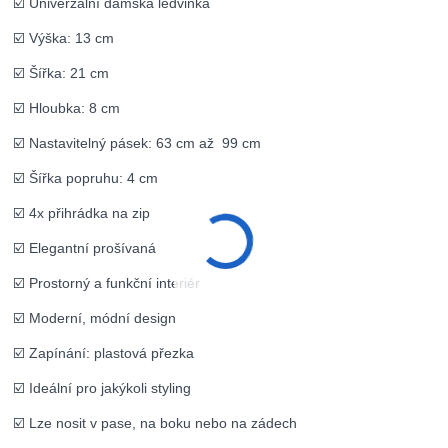
☑️ Univerzální dámská ledvinka
☑️ Výška: 13 cm
☑️ Šířka: 21 cm
☑️ Hloubka: 8 cm
☑️ Nastavitelný pásek: 63 cm až 99 cm
☑️ Šířka popruhu: 4 cm
☑️ 4x přihrádka na zip
☑️ Elegantní prošívaná
☑️ Prostorný a funkční interiér
☑️ Moderní, módní design
☑️ Zapínání: plastová přezka
☑️ Ideální pro jakýkoli styling
☑️ Lze nosit v pase, na boku nebo na zádech