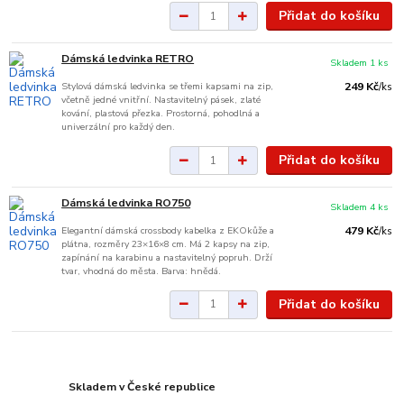
Přidat do košíku
Dámská ledvinka RETRO
Skladem 1 ks
Stylová dámská ledvinka se třemi kapsami na zip,
249 Kč
/
ks
včetně jedné vnitřní. Nastavitelný pásek, zlaté
kování, plastová přezka. Prostorná, pohodlná a
univerzální pro každý den.
Přidat do košíku
Dámská ledvinka RO750
Skladem 4 ks
Elegantní dámská crossbody kabelka z EKOkůže a
479 Kč
/
ks
plátna, rozměry 23×16×8 cm. Má 2 kapsy na zip,
zapínání na karabinu a nastavitelný popruh. Drží
tvar, vhodná do města. Barva: hnědá.
Přidat do košíku
Skladem v České republice