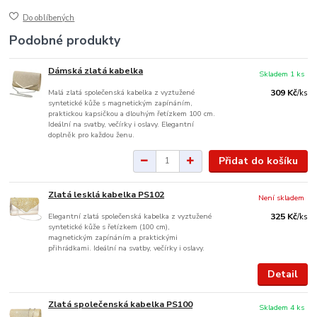
Do oblíbených
Podobné produkty
Dámská zlatá kabelka
Skladem 1 ks
Malá zlatá společenská kabelka z vyztužené
309 Kč
/
ks
syntetické kůže s magnetickým zapínáním,
praktickou kapsičkou a dlouhým řetízkem 100 cm.
Ideální na svatby, večírky i oslavy. Elegantní
doplněk pro každou ženu.
Přidat do košíku
Zlatá lesklá kabelka PS102
Není skladem
Elegantní zlatá společenská kabelka z vyztužené
325 Kč
/
ks
syntetické kůže s řetízkem (100 cm),
magnetickým zapínáním a praktickými
přihrádkami. Ideální na svatby, večírky i oslavy.
Detail
Zlatá společenská kabelka PS100
Skladem 4 ks