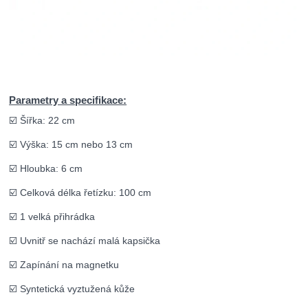
Parametry a specifikace:
☑️ Šířka: 22 cm
☑️ Výška: 15 cm nebo 13 cm
☑️ Hloubka: 6 cm
☑️ Celková délka řetízku: 100 cm
☑️ 1 velká přihrádka
☑️ Uvnitř se nachází malá kapsička
☑️ Zapínání na magnetku
☑️ Syntetická vyztužená kůže