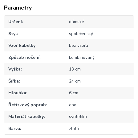
Parametry
Určení
dámské
Styl
společenský
Vzor kabelky
bez vzoru
Způsob nošení
kombinovaný
Výška
13 cm
Šířka
24 cm
Hloubka
6 cm
Řetízkový popruh
ano
Materiál kabelky
syntetika
Barva
zlatá