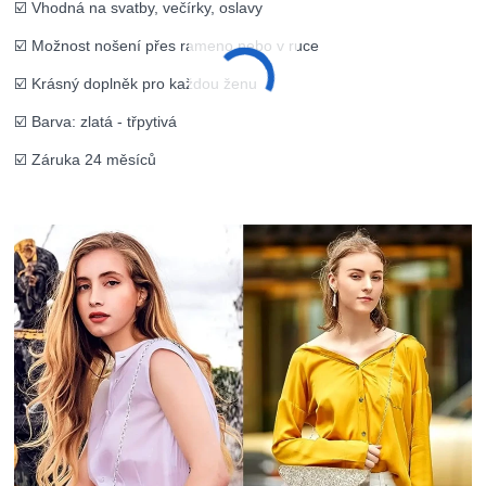
☑️ Vhodná na svatby, večírky, oslavy
☑️ Možnost nošení přes rameno nebo v ruce
☑️ Krásný doplněk pro každou ženu
☑️ Barva: zlatá - třpytivá
☑️ Záruka 24 měsíců