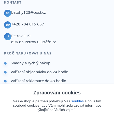
KONTAKT
batohy123@post.cz
✉
+420 704 015 667
☎
Petrov 119
📍
696 65
Petrov u Strážnice
PROČ NAKUPOVAT U NÁS
Snadný a rychlý nákup
Vyřízení objednávky do 24 hodin
Vyřízení reklamace do 48 hodin
Dárek po dokončení objednávky
Zpracování cookies
Odesíláme i na Slovensko
Náš e-shop a partneři potřebují Váš
souhlas
s použitím
souborů cookies, aby Vám mohli zobrazovat informace
Doprava 65 Kč nad 499 Kč
týkající se Vašich zájmů.