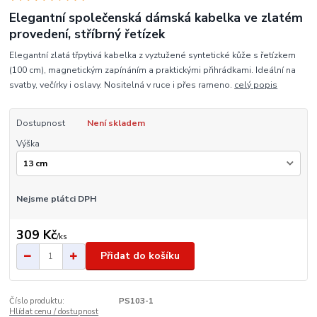
Elegantní společenská dámská kabelka ve zlatém
provedení, stříbrný řetízek
Elegantní zlatá třpytivá kabelka z vyztužené syntetické kůže s řetízkem
(100 cm), magnetickým zapínáním a praktickými přihrádkami. Ideální na
svatby, večírky i oslavy. Nositelná v ruce i přes rameno.
celý popis
Dostupnost
Není skladem
Výška
Nejsme plátci DPH
309 Kč
/
ks
Přidat do košíku
Číslo produktu:
PS103-1
Hlídat cenu / dostupnost