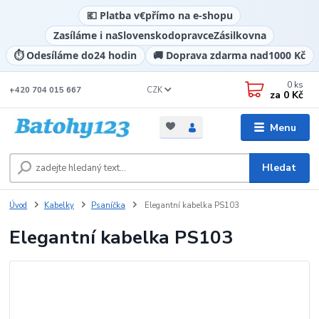
💶 Platba v
€
přímo na e-shopu
Zasíláme i na
Slovensko
dopravce
Zásilkovna
⏱️ Odesíláme do
24 hodin
🚚 Doprava zdarma nad
1000 Kč
0
ks
CZK
+420 704 015 667
za
0 Kč
Menu
Hledat
Úvod
Kabelky
Psaníčka
Elegantní kabelka PS103
Elegantní kabelka PS103