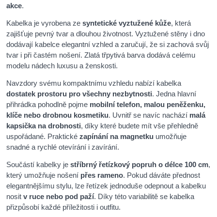
akce
.
Kabelka je vyrobena ze
syntetické vyztužené kůže
, která
zajišťuje pevný tvar a dlouhou životnost. Vyztužené stěny i dno
dodávají kabelce elegantní vzhled a zaručují, že si zachová svůj
tvar i při častém nošení. Zlatá třpytivá barva dodává celému
modelu nádech luxusu a ženskosti.
Navzdory svému kompaktnímu vzhledu nabízí kabelka
dostatek prostoru pro všechny nezbytnosti
. Jedna hlavní
přihrádka pohodlně pojme
mobilní telefon, malou peněženku,
klíče nebo drobnou kosmetiku
. Uvnitř se navíc nachází
malá
kapsička na drobnosti
, díky které budete mít vše přehledně
uspořádané. Praktické
zapínání na magnetku
umožňuje
snadné a rychlé otevírání i zavírání.
Součástí kabelky je
stříbrný řetízkový popruh o délce 100 cm
,
který umožňuje nošení
přes rameno
. Pokud dáváte přednost
elegantnějšímu stylu, lze řetízek jednoduše odepnout a kabelku
nosit
v ruce nebo pod paží
. Díky této variabilitě se kabelka
přizpůsobí každé příležitosti i outfitu.