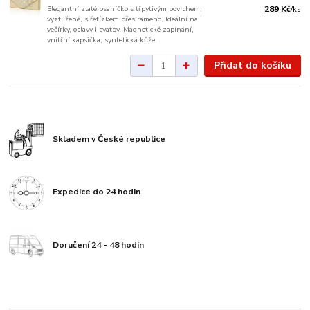
Elegantní zlaté psaníčko s třpytivým povrchem,
289 Kč
/
ks
vyztužené, s řetízkem přes rameno. Ideální na
večírky, oslavy i svatby. Magnetické zapínání,
vnitřní kapsička, syntetická kůže.
Přidat do košíku
Skladem v České republice
Expedice do 24 hodin
Doručení 24 - 48 hodin