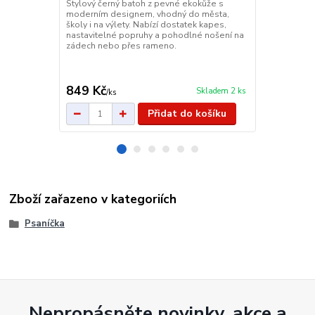
Stylový černý batoh z pevné ekokůže s
Dámský kož
moderním designem, vhodný do města,
Dámský kožen
školy i na výlety. Nabízí dostatek kapes,
hnědé barvě 
nastavitelné popruhy a pohodlné nošení na
přihrádky na
zádech nebo přes rameno.
popruhy a mo
výlety i do šk
849 Kč
499 Kč
Skladem 2 ks
/
ks
/
ks
Přidat do košíku
Zboží zařazeno v kategoriích
Psaníčka
Nepropásněte novinky, akce a