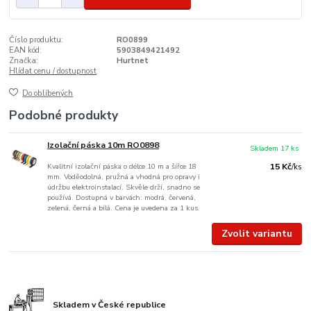
Číslo produktu:
RO0899
EAN kód:
5903849421492
Značka:
Hurtnet
Hlídat cenu / dostupnost
Do oblíbených
Podobné produkty
Izolační páska 10m RO0898
Skladem 17 ks
Kvalitní izolační páska o délce 10 m a šířce 18
15 Kč
/
ks
mm. Voděodolná, pružná a vhodná pro opravy i
údržbu elektroinstalací. Skvěle drží, snadno se
používá. Dostupná v barvách: modrá, červená,
zelená, černá a bílá. Cena je uvedena za 1 kus.
Zvolit variantu
Skladem v České republice