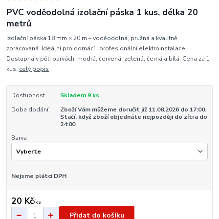
PVC voděodolná izolační páska 1 kus, délka 20
metrů
Izolační páska 18 mm × 20 m – voděodolná, pružná a kvalitně
zpracovaná. Ideální pro domácí i profesionální elektroinstalace.
Dostupná v pěti barvách: modrá, červená, zelená, černá a bílá. Cena za 1
kus.
celý popis
Dostupnost
Skladem 9 ks
Doba dodání
Zboží Vám můžeme doručit již 11.08.2026 do 17:00.
Stačí, když zboží objednáte nejpozději do zítra do
24:00
Barva
Nejsme plátci DPH
20 Kč
/
ks
Přidat do košíku