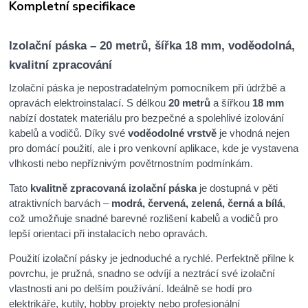
Kompletní specifikace
Izolační páska – 20 metrů, šířka 18 mm, voděodolná,
kvalitní zpracování
Izolační páska je nepostradatelným pomocníkem při údržbě a
opravách elektroinstalací. S délkou
20 metrů
a šířkou
18 mm
nabízí dostatek materiálu pro bezpečné a spolehlivé izolování
kabelů a vodičů. Díky své
voděodolné vrstvě
je vhodná nejen
pro domácí použití, ale i pro venkovní aplikace, kde je vystavena
vlhkosti nebo nepříznivým povětrnostním podmínkám.
Tato
kvalitně zpracovaná izolační páska
je dostupná v pěti
atraktivních barvách –
modrá, červená, zelená, černá a bílá
,
což umožňuje snadné barevné rozlišení kabelů a vodičů pro
lepší orientaci při instalacích nebo opravách.
Použití izolační pásky je jednoduché a rychlé. Perfektně přilne k
povrchu, je pružná, snadno se odvíjí a neztrácí své izolační
vlastnosti ani po delším používání. Ideálně se hodí pro
elektrikáře, kutily, hobby projekty nebo profesionální