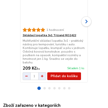
1 hodnocení
Skládací lopatka 3v1 Trizand RO2422
Srpový křov
Multifunkční skládací lopatka 3v1 – praktický
Skládací srp
nástroj pro kempování, turistiku i auto.
na zahradu i
Kombinuje lopatku, krumpáč a pilu v jednom.
bezpečné za
Odolná kovová konstrukce, pouzdro s
a plastu. Pr
poutkem na opasek, kompaktní rozměry a
černém prov
hmotnost jen 1 kg. Snadno se vejde do
batohu.
209 Kč
87 Kč
Skladem 1 ks
/
ks
/
ks
Přidat do košíku
Zboží zařazeno v kategoriích