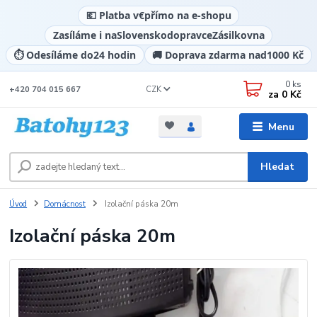
💶 Platba v
€
přímo na e-shopu
Zasíláme i na
Slovensko
dopravce
Zásilkovna
⏱️ Odesíláme do
24 hodin
🚚 Doprava zdarma nad
1000 Kč
0
ks
CZK
+420 704 015 667
za
0 Kč
Menu
Hledat
Úvod
Domácnost
Izolační páska 20m
Izolační páska 20m