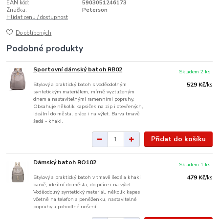
EAN kód:
5903051246173
Značka:
Peterson
Hlídat cenu / dostupnost
Do oblíbených
Podobné produkty
Sportovní dámský batoh RB02
Skladem 2 ks
Stylový a praktický batoh s voděodolným
529 Kč
/
ks
syntetickým materiálem, mírně vyztuženým
dnem a nastavitelnými ramenními popruhy.
Obsahuje několik kapsiček na zip i otevřených,
ideální do města, práce i na výlet. Barva tmavě
šedá - khaki.
Přidat do košíku
Dámský batoh RO102
Skladem 1 ks
Stylový a praktický batoh v tmavě šedé a khaki
479 Kč
/
ks
barvě, ideální do města, do práce i na výlet.
Voděodolný syntetický materiál, několik kapes
včetně na telefon a peněženku, nastavitelné
popruhy a pohodlné nošení.