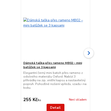
Dámská taška přes rameno MB02 – mini
batůžek se 3 kapsami
Cestovní dá
Elegantní černý mini batoh přes rameno z
Odolná cesto
odolného materiálu Oxford. Nabízí 3
o rozměru 4
přihrádky na zip, vnitřní kapsu a nastavitelný
kapsou, pop
popruh. Pohodlné nošení vpředu, vzadu i na
ke kufru. Vho
boku.
posilovny.
255 Kč
379 Kč
Není skladem
/
ks
/
ks
Detail