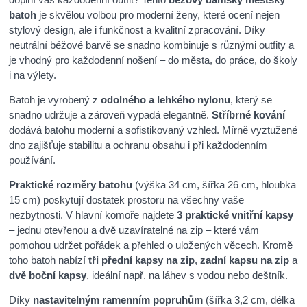
batoh
je skvělou volbou pro moderní ženy, které ocení nejen
stylový design, ale i funkčnost a kvalitní zpracování. Díky
neutrální béžové barvě se snadno kombinuje s různými outfity a
je vhodný pro každodenní nošení – do města, do práce, do školy
i na výlety.
Batoh je vyrobený z
odolného a lehkého nylonu
, který se
snadno udržuje a zároveň vypadá elegantně.
Stříbrné kování
dodává batohu moderní a sofistikovaný vzhled. Mírně vyztužené
dno zajišťuje stabilitu a ochranu obsahu i při každodenním
používání.
Praktické rozměry batohu
(výška 34 cm, šířka 26 cm, hloubka
15 cm) poskytují dostatek prostoru na všechny vaše
nezbytnosti. V hlavní komoře najdete
3 praktické vnitřní kapsy
– jednu otevřenou a dvě uzavíratelné na zip – které vám
pomohou udržet pořádek a přehled o uložených věcech. Kromě
toho batoh nabízí
tři přední kapsy na zip
,
zadní kapsu na zip
a
dvě boční kapsy
, ideální např. na láhev s vodou nebo deštník.
Díky
nastavitelným ramenním popruhům
(šířka 3,2 cm, délka