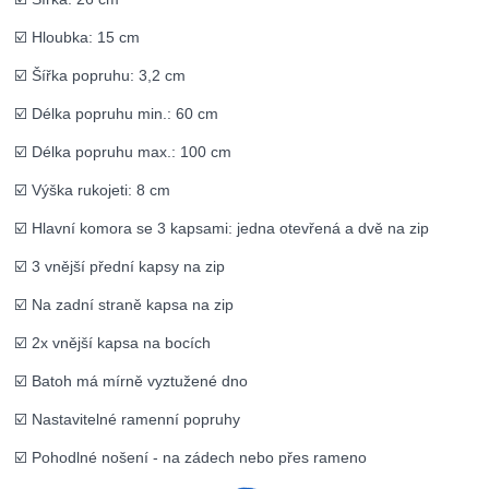
☑️ Hloubka: 15 cm
☑️ Šířka popruhu: 3,2 cm
☑️ Délka popruhu min.: 60 cm
☑️ Délka popruhu max.: 100 cm
☑️ Výška rukojeti: 8 cm
☑️ Hlavní komora se 3 kapsami: jedna otevřená a dvě na zip
☑️ 3 vnější přední kapsy na zip
☑️ Na zadní straně kapsa na zip
☑️ 2x vnější kapsa na bocích
☑️ Batoh má mírně vyztužené dno
☑️ Nastavitelné ramenní popruhy
☑️ Pohodlné nošení - na zádech nebo přes rameno