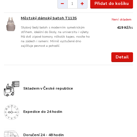
Přidat do košíku
Městský dámský batoh T113S
Není skladem
Stylový šedý batoh s moderním symetrickým
419 Kč
/
ks
střihem, ideální do školy, na univerzitu i výlety.
Má dvě zipové komory, několik kapes, nosíte ho
na zádech i rameni. Mírně vyztužené dno
zajišťuje pevnost a pohodlí.
Detail
Skladem v České republice
Expedice do 24 hodin
Doručení 24 - 48 hodin