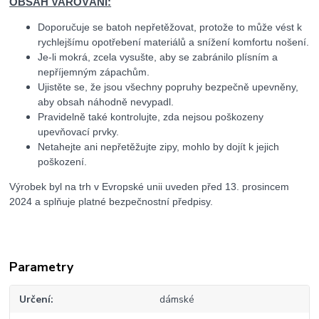
OBSAH VAROVÁNÍ:
Doporučuje se batoh nepřetěžovat, protože to může vést k
rychlejšímu opotřebení materiálů a snížení komfortu nošení.
Je-li mokrá, zcela vysušte, aby se zabránilo plísním a
nepříjemným zápachům.
Ujistěte se, že jsou všechny popruhy bezpečně upevněny,
aby obsah náhodně nevypadl.
Pravidelně také kontrolujte, zda nejsou poškozeny
upevňovací prvky.
Netahejte ani nepřetěžujte zipy, mohlo by dojít k jejich
poškození.
Výrobek byl na trh v Evropské unii uveden před 13. prosincem
2024 a splňuje platné bezpečnostní předpisy.
Parametry
Určení
dámské