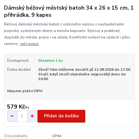
Dámský béžový městský batoh 34 x 26 x 15 cm, 1
přihrádka, 9 kapes
Béžový dámský městský batoh z odolného nylonu s nastavitelnými
popruhy, vyztuženým dnem a mnoha kapsami. Stylový a praktický
doplněk do města, práce i na výlety. Komfortní nošení na zádech i přes
rameno.
celý popis
Dostupnost
Skladem 1 ks
Doba dodání
Zboží Vám můžeme doručit již 11.08.2026 do 17:00.
Stačí, když zboží objednáte nejpozději dnes do
24:00
Nejsme plátci DPH
579 Kč
/
ks
Přidat do košíku
Číslo produktu:
CP04