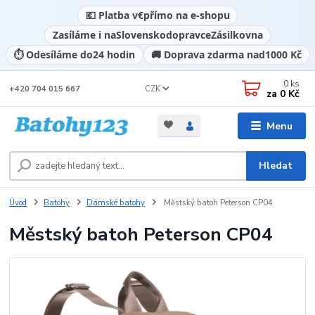
💶 Platba v
€
přímo na e-shopu
Zasíláme i na
Slovensko
dopravce
Zásilkovna
⏱️ Odesíláme do
24 hodin
🚚 Doprava zdarma nad
1000 Kč
0
ks
CZK
+420 704 015 667
za
0 Kč
Menu
Hledat
Úvod
Batohy
Dámské batohy
Městský batoh Peterson CP04
Městský batoh Peterson CP04