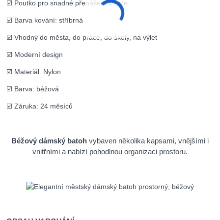
☑️ Poutko pro snadné přenášení v ruce
☑️ Barva kování: stříbrná
☑️ Vhodný do města, do práce, do školy, na výlet
☑️ Moderní design
☑️ Materiál: Nylon
☑️ Barva: béžová
☑️ Záruka: 24 měsíců
Béžový dámský batoh
vybaven několika kapsami, vnějšími i
vnitřními a nabízí pohodlnou organizaci prostoru.