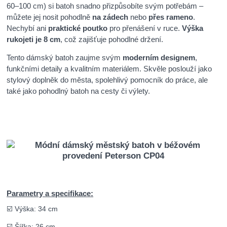
60–100 cm) si batoh snadno přizpůsobíte svým potřebám –
můžete jej nosit pohodlně
na zádech
nebo
přes rameno
.
Nechybí ani
praktické poutko
pro přenášení v ruce.
Výška
rukojeti je 8 cm
, což zajišťuje pohodlné držení.
Tento dámský batoh zaujme svým
moderním designem
,
funkčními detaily a kvalitním materiálem. Skvěle poslouží jako
stylový doplněk do města, spolehlivý pomocník do práce, ale
také jako pohodlný batoh na cesty či výlety.
Parametry a specifikace:
☑️ Výška: 34 cm
☑️ Šířka: 26 cm