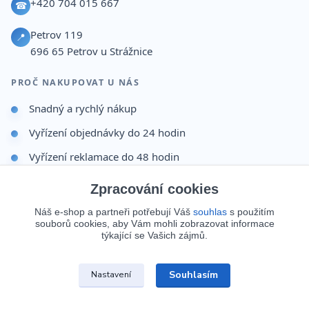
+420 704 015 667
☎
Petrov 119
📍
696 65
Petrov u Strážnice
PROČ NAKUPOVAT U NÁS
Snadný a rychlý nákup
Vyřízení objednávky do 24 hodin
Vyřízení reklamace do 48 hodin
Dárek po dokončení objednávky
Zpracování cookies
Odesíláme i na Slovensko
Náš e-shop a partneři potřebují Váš
souhlas
s použitím
souborů cookies, aby Vám mohli zobrazovat informace
Doprava 65 Kč nad 499 Kč
týkající se Vašich zájmů.
Souhlasím
Nastavení
© 2026 Batohy123.cz. Všechna práva vyhrazena.