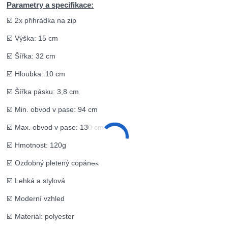
Parametry a specifikace:
☑️ 2x přihrádka na zip
☑️ Výška: 15 cm
☑️ Šířka: 32 cm
☑️ Hloubka: 10 cm
☑️ Šířka pásku: 3,8 cm
☑️ Min. obvod v pase: 94 cm
☑️ Max. obvod v pase: 130 cm
☑️ Hmotnost: 120g
☑️ Ozdobný pletený copánek
☑️ Lehká a stylová
☑️ Moderní vzhled
☑️ Materiál: polyester