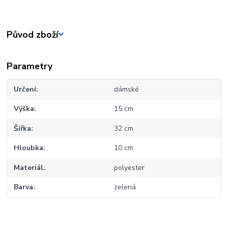
Původ zboží
Parametry
Určení
dámské
Výška
15 cm
Šířka
32 cm
Hloubka
10 cm
Materiál
polyester
Barva
zelená