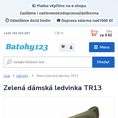
💶 Platba v
€
přímo na e-shopu
Zasíláme i na
Slovensko
dopravce
Zásilkovna
⏱️ Odesíláme do
24 hodin
🚚 Doprava zdarma nad
1000 Kč
0
ks
CZK
+420 704 015 667
za
0 Kč
Menu
Hledat
Úvod
Ledvinky
Zelená dámská ledvinka TR13
Zelená dámská ledvinka TR13