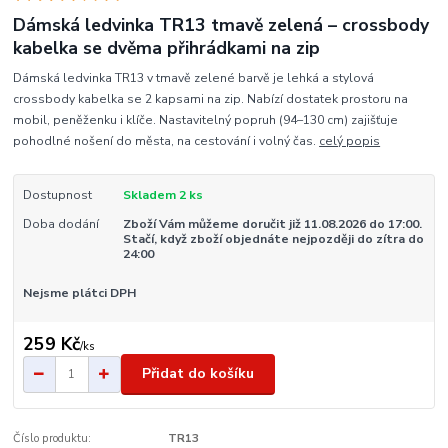
Dámská ledvinka TR13 tmavě zelená – crossbody
kabelka se dvěma přihrádkami na zip
Dámská ledvinka TR13 v tmavě zelené barvě je lehká a stylová
crossbody kabelka se 2 kapsami na zip. Nabízí dostatek prostoru na
mobil, peněženku i klíče. Nastavitelný popruh (94–130 cm) zajišťuje
pohodlné nošení do města, na cestování i volný čas.
celý popis
Dostupnost
Skladem 2 ks
Doba dodání
Zboží Vám můžeme doručit již 11.08.2026 do 17:00.
Stačí, když zboží objednáte nejpozději do zítra do
24:00
Nejsme plátci DPH
259 Kč
/
ks
Přidat do košíku
Číslo produktu:
TR13