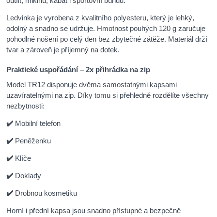
outfit, mikinu, kabát i sportovní bundu.
Ledvinka je vyrobena z kvalitního polyesteru, který je lehký,
odolný a snadno se udržuje. Hmotnost pouhých 120 g zaručuje
pohodlné nošení po celý den bez zbytečné zátěže. Materiál drží
tvar a zároveň je příjemný na dotek.
Praktické uspořádání – 2x přihrádka na zip
Model TR12 disponuje dvěma samostatnými kapsami
uzavíratelnými na zip. Díky tomu si přehledně rozdělíte všechny
nezbytnosti:
✔️
Mobilní telefon
✔️
Peněženku
✔️
Klíče
✔️
Doklady
✔️
Drobnou kosmetiku
Horní i přední kapsa jsou snadno přístupné a bezpečně