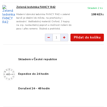
Zelená ledvinka FANCY R42
Skladem 2 ks
Moderní dámská ledvinka FANCY R42 v zelené
199 Kč
/
ks
barvě je ideální do města, na procházky i
cestování. Voděodolný materiál Oxford, 3 kapsy
na zip, nastavitelný popruh a možnost nošení do
pasu i přes rameno. Stylová a praktická.
Přidat do košíku
Skladem v České republice
Expedice do 24 hodin
Doručení 24 - 48 hodin