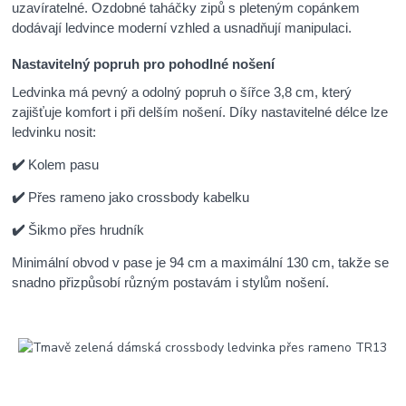
uzavíratelné. Ozdobné taháčky zipů s pleteným copánkem
dodávají ledvince moderní vzhled a usnadňují manipulaci.
Nastavitelný popruh pro pohodlné nošení
Ledvinka má pevný a odolný popruh o šířce 3,8 cm, který
zajišťuje komfort i při delším nošení. Díky nastavitelné délce lze
ledvinku nosit:
✔️
Kolem pasu
✔️
Přes rameno jako crossbody kabelku
✔️
Šikmo přes hrudník
Minimální obvod v pase je 94 cm a maximální 130 cm, takže se
snadno přizpůsobí různým postavám i stylům nošení.