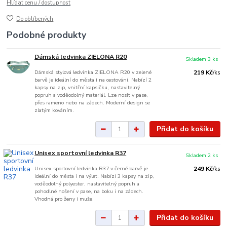
Hlídat cenu / dostupnost
Do oblíbených
Podobné produkty
Dámská ledvinka ZIELONA R20
Skladem 3 ks
Dámská stylová ledvinka ZIELONA R20 v zelené
219 Kč
/
ks
barvě je ideální do města i na cestování. Nabízí 2
kapsy na zip, vnitřní kapsičku, nastavitelný
popruh a voděodolný materiál. Lze nosit v pase,
přes rameno nebo na zádech. Moderní design se
zlatým kováním.
Přidat do košíku
Unisex sportovní ledvinka R37
Skladem 2 ks
Unisex sportovní ledvinka R37 v černé barvě je
249 Kč
/
ks
ideální do města i na výlet. Nabízí 3 kapsy na zip,
voděodolný polyester, nastavitelný popruh a
pohodlné nošení v pase, na boku i na zádech.
Vhodná pro ženy i muže.
Přidat do košíku