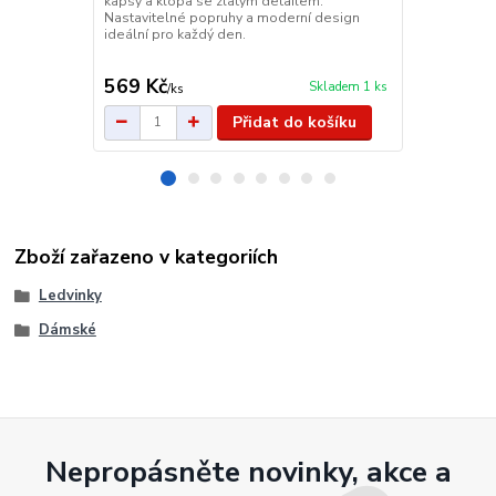
kapsy a klopa se zlatým detailem.
nastavitelné
Nastavitelné popruhy a moderní design
zádech nebo
ideální pro každý den.
569 Kč
849 Kč
Skladem 1 ks
/
ks
/
ks
Přidat do košíku
Zboží zařazeno v kategoriích
Ledvinky
Dámské
Nepropásněte novinky, akce a