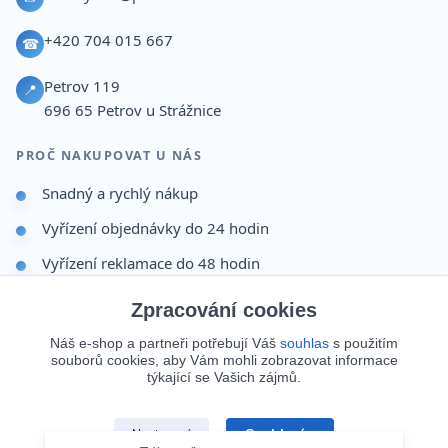
+420 704 015 667
☎
Petrov 119
📍
696 65
Petrov u Strážnice
PROČ NAKUPOVAT U NÁS
Snadný a rychlý nákup
Vyřízení objednávky do 24 hodin
Vyřízení reklamace do 48 hodin
Dárek po dokončení objednávky
Zpracování cookies
Odesíláme i na Slovensko
Náš e-shop a partneři potřebují Váš
souhlas
s použitím
souborů cookies, aby Vám mohli zobrazovat informace
Doprava 65 Kč nad 499 Kč
týkající se Vašich zájmů.
Zákazník
Souhlasím
Nastavení
už má objednáno. A co vy?