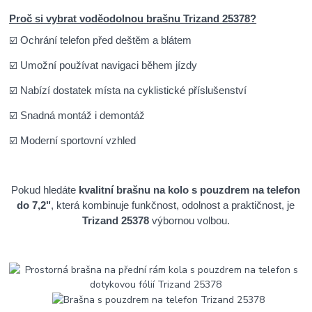
Proč si vybrat voděodolnou brašnu Trizand 25378?
Ochrání telefon před deštěm a blátem
☑️
Umožní používat navigaci během jízdy
☑️
Nabízí dostatek místa na cyklistické příslušenství
☑️
Snadná montáž i demontáž
☑️
Moderní sportovní vzhled
☑️
Pokud hledáte
kvalitní brašnu na kolo s pouzdrem na telefon
do 7,2"
, která kombinuje funkčnost, odolnost a praktičnost, je
Trizand 25378
výbornou volbou.