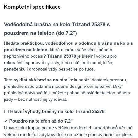
Kompletní specifikace
Voděodolná brašna na kolo Trizand 25378 s
pouzdrem na telefon (do 7,2")
Hledáte
praktickou, voděodolnou a odolnou brašnu na kolo s
pouzdrem na telefon
, která ochrání vaše věci i během
nepříznivého počasí?
Trizand 25378
je ideální volbou pro
rekreační i sportovní cyklisty, kteří chtějí mít mobil, klíče,
peněženku i drobnosti vždy bezpečně po ruce.
Tato
cyklistická brašna na rám kola
nabízí dostatek prostoru,
přehledné uspořádání a moderní design v černé barvě. Díky
průhledné dotykové fólii můžete pohodlně ovládat telefon během
jízdy – bez nutnosti jej vyndávat.
Hlavní výhody brašny na kolo Trizand 25378
🚴‍♂️
✔
Pouzdro na telefon až do 7,2"
Univerzální kapsa pojme většinu moderních smartphonů včetně
větších modelů. Dotyková fólie umožňuje plné ovládání displeje.