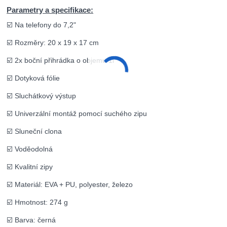
Parametry a specifikace:
☑️ Na telefony do 7,2"
☑️ Rozměry: 20 x 19 x 17 cm
☑️ 2x boční přihrádka o objemu 1l
☑️ Dotyková fólie
☑️ Sluchátkový výstup
☑️ Univerzální montáž pomocí suchého zipu
☑️ Sluneční clona
☑️ Voděodolná
☑️ Kvalitní zipy
☑️ Materiál: EVA + PU, polyester, železo
☑️ Hmotnost: 274 g
☑️ Barva: černá