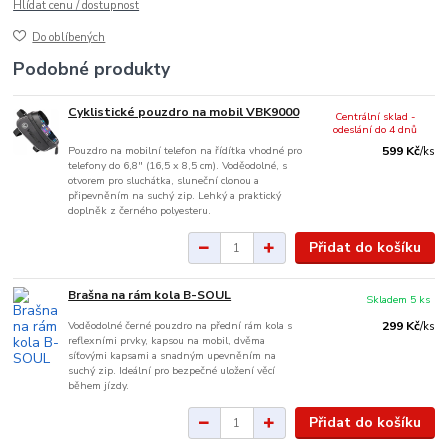
Hlídat cenu / dostupnost
Do oblíbených
Podobné produkty
Cyklistické pouzdro na mobil VBK9000
Centrální sklad -
odeslání do 4 dnů
Pouzdro na mobilní telefon na řídítka vhodné pro
599 Kč
/
ks
telefony do 6,8" (16,5 x 8,5 cm). Voděodolné, s
otvorem pro sluchátka, sluneční clonou a
připevněním na suchý zip. Lehký a praktický
doplněk z černého polyesteru.
Přidat do košíku
Brašna na rám kola B-SOUL
Skladem 5 ks
Voděodolné černé pouzdro na přední rám kola s
299 Kč
/
ks
reflexními prvky, kapsou na mobil, dvěma
síťovými kapsami a snadným upevněním na
suchý zip. Ideální pro bezpečné uložení věcí
během jízdy.
Přidat do košíku