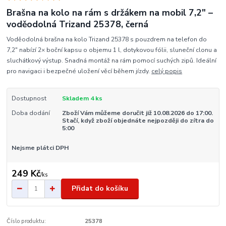
Brašna na kolo na rám s držákem na mobil 7,2" –
voděodolná Trizand 25378, černá
Voděodolná brašna na kolo Trizand 25378 s pouzdrem na telefon do
7,2" nabízí 2× boční kapsu o objemu 1 l, dotykovou fólii, sluneční clonu a
sluchátkový výstup. Snadná montáž na rám pomocí suchých zipů. Ideální
pro navigaci i bezpečné uložení věcí během jízdy.
celý popis
Dostupnost
Skladem 4 ks
Doba dodání
Zboží Vám můžeme doručit již 10.08.2026 do 17:00.
Stačí, když zboží objednáte nejpozději do zítra do
5:00
Nejsme plátci DPH
249 Kč
/
ks
Přidat do košíku
Číslo produktu:
25378