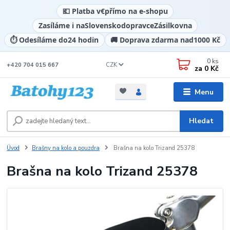
💶 Platba v
€
přímo na e-shopu
Zasíláme i na
Slovensko
dopravce
Zásilkovna
⏱️ Odesíláme do
24 hodin
🚚 Doprava zdarma nad
1000 Kč
0
ks
CZK
+420 704 015 667
za
0 Kč
Menu
Hledat
Úvod
Brašny na kolo a pouzdra
Brašna na kolo Trizand 25378
Brašna na kolo Trizand 25378