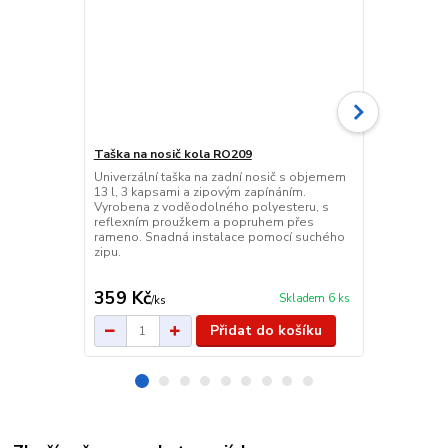
Taška na nosič kola RO209
Univerzální taška na zadní nosič s objemem
Brašna na ří
13 l, 3 kapsami a zipovým zapínáním.
Kvalitní cykli
Vyrobena z voděodolného polyesteru, s
voděodolným 
reflexním proužkem a popruhem přes
sluneční cl
rameno. Snadná instalace pomocí suchého
7", snadná i
zipu.
pro pohodln
359 Kč
799 Kč
Skladem 6 ks
/
ks
/
ks
Přidat do košíku