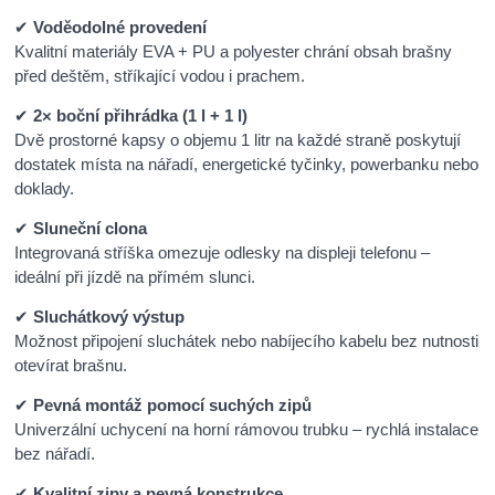
✔
Voděodolné provedení
Kvalitní materiály EVA + PU a polyester chrání obsah brašny
před deštěm, stříkající vodou i prachem.
✔
2× boční přihrádka (1 l + 1 l)
Dvě prostorné kapsy o objemu 1 litr na každé straně poskytují
dostatek místa na nářadí, energetické tyčinky, powerbanku nebo
doklady.
✔
Sluneční clona
Integrovaná stříška omezuje odlesky na displeji telefonu –
ideální při jízdě na přímém slunci.
✔
Sluchátkový výstup
Možnost připojení sluchátek nebo nabíjecího kabelu bez nutnosti
otevírat brašnu.
✔
Pevná montáž pomocí suchých zipů
Univerzální uchycení na horní rámovou trubku – rychlá instalace
bez nářadí.
✔
Kvalitní zipy a pevná konstrukce